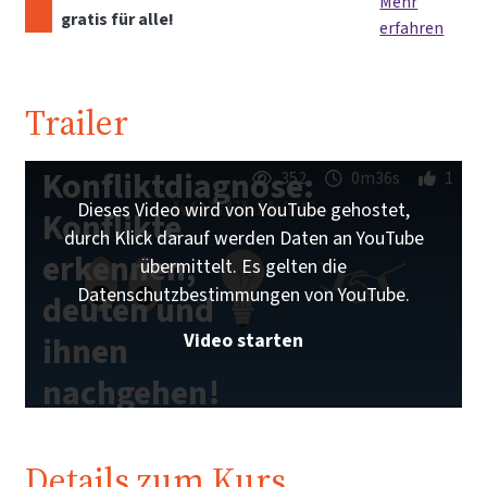
Mehr
gratis für alle!
erfahren
Trailer
Konfliktdiagnose:
352
0m36s
1
Dieses Video wird von YouTube gehostet,
Konflikte
durch Klick darauf werden Daten an YouTube
erkennen,
übermittelt. Es gelten die
Datenschutzbestimmungen von YouTube.
deuten und
Video starten
ihnen
nachgehen!
| iMooX.at
Details zum Kurs