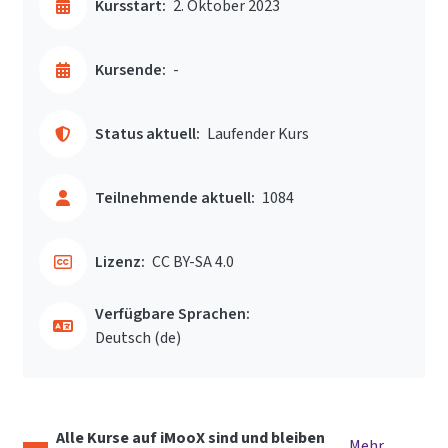
Kursstart:
2. Oktober 2023
Kursende:
-
Status aktuell:
Laufender Kurs
Teilnehmende aktuell:
1084
Lizenz:
CC BY-SA 4.0
Verfügbare Sprachen:
Deutsch ‎(de)‎
Alle Kurse auf iMooX sind und bleiben
Mehr