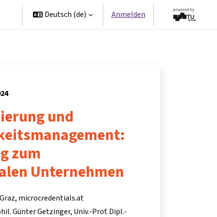
en
Deutsch ‎(de)‎
Anmelden
024
ierung und
gkeitsmanagement:
eg zum
alen Unternehmen
Graz, microcredentials.at
 phil. Günter Getzinger
Univ.-Prof. Dipl.-