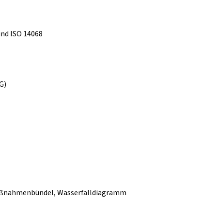
und ISO 14068
G)
ßnahmenbündel, Wasserfalldiagramm