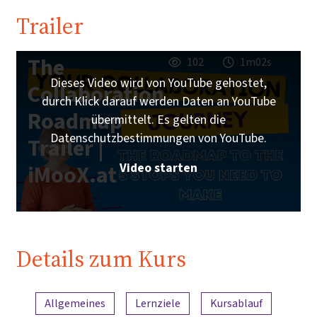
Trailer
The
102
1m02s
Dieses Video wird von YouTube gehostet,
Collaboration
durch Klick darauf werden Daten an YouTube
Roadmap
übermittelt. Es gelten die
Datenschutzbestimmungen von YouTube.
Trailer |
Video starten
iMooX.at
Details zum Kurs
Inhaltsübersicht
Allgemeines
Lernziele
Kursablauf