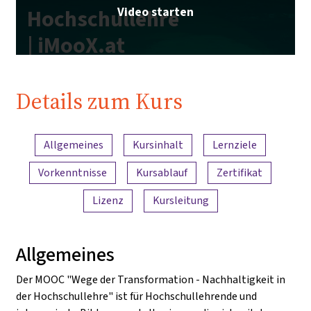
Video starten
Hochschullehre
| iMooX.at
Details zum Kurs
Inhaltsübersicht
Allgemeines
Kursinhalt
Lernziele
Vorkenntnisse
Kursablauf
Zertifikat
Lizenz
Kursleitung
Allgemeines
Der MOOC "Wege der Transformation - Nachhaltigkeit in
der Hochschullehre" ist für Hochschullehrende und