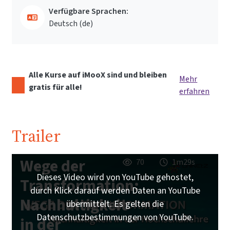
Verfügbare Sprachen:
Deutsch ‎(de)‎
Alle Kurse auf iMooX sind und bleiben
Mehr
gratis für alle!
erfahren
Trailer
Wege der
70
1m29s
Dieses Video wird von YouTube gehostet,
Transformation:
durch Klick darauf werden Daten an YouTube
Nachhaltigkeit
übermittelt. Es gelten die
Datenschutzbestimmungen von YouTube.
in der