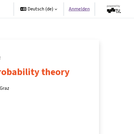
en
Deutsch ‎(de)‎
Anmelden
2
obability theory
 Graz