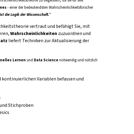
rscheinlichkeitstheorie zu begeistern, da sie für alle
ynes
- einer der bedeutendsten Wahrscheinlichkeitsforscher
ist die Logik der Wissenschaft.
"
hkeitstheorie vertraut und befähigt Sie, mit
ieren,
Wahrscheinlichkeiten
zuzuordnen und
satz
liefert Techniken zur Aktualisierung der
nelles Lernen
und
Data Science
notwendig und nützlich
und kontinuierlichen Variablen befassen und
e
 und Stichproben
esics