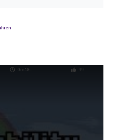
ahren
0m48s
39