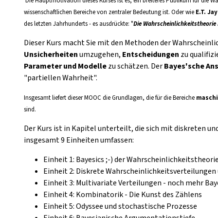
Die Hauptmotivation dieses Kurses ist es, ein breiteres Publikum für die Wah
wissenschaftlichen Bereiche von zentraler Bedeutung ist. Oder wie
E.T. Ja
des letzten Jahrhunderts - es ausdrückte: "
Die Wahrscheinlichkeitstheorie 
Dieser Kurs macht Sie mit den Methoden der Wahrscheinlic
Unsicherheiten
umzugehen,
Entscheidungen
zu qualifiz
Parameter und Modelle
zu schätzen. Der
Bayes'sche An
"partiellen Wahrheit".
Insgesamt liefert dieser MOOC die Grundlagen, die für die Bereiche
maschi
sind.
Der Kurs ist in Kapitel unterteilt, die sich mit diskreten 
insgesamt 9 Einheiten umfassen:
Einheit 1: Bayesics ;-) der Wahrscheinlichkeitstheori
Einheit 2: Diskrete Wahrscheinlichkeitsverteilungen
Einheit 3: Multivariate Verteilungen - noch mehr Bay
Einheit 4: Kombinatorik - Die Kunst des Zählens
Einheit 5: Odyssee und stochastische Prozesse
Einheit 6: Bayesianische Argumentationstiefe