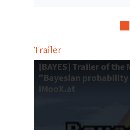
Trailer
[BAYES] Trailer of th
"Bayesian probability 
iMooX.at