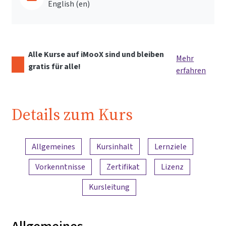
English ‎(en)‎
Alle Kurse auf iMooX sind und bleiben
Mehr
gratis für alle!
erfahren
Details zum Kurs
Inhaltsübersicht
Allgemeines
Kursinhalt
Lernziele
Vorkenntnisse
Zertifikat
Lizenz
Kursleitung