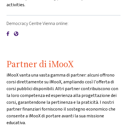
activities.
Democracy Centre Vienna online:
{mlang de}Demokratiezentrum Wien{mlang}{mlang other}De
{mlang de}Demokratiezentrum Wien{mlang}{mlang othe
Partner di iMooX
iMooX vanta una vasta gamma di partner: alcuni offrono
corsi direttamente su iMooX, ampliando così l'offerta di
corsi pubblici disponibili. Altri partner contribuiscono con
la loro competenza ed esperienza alla progettazione dei
corsi, garantendone la pertinenza e la praticità. I nostri
partner finanziari forniscono il sostegno economico che
consente a iMooX di portare avanti la sua missione
educativa.