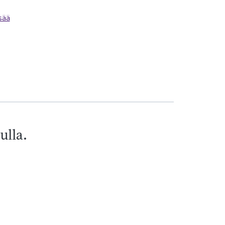
sää
ulla.