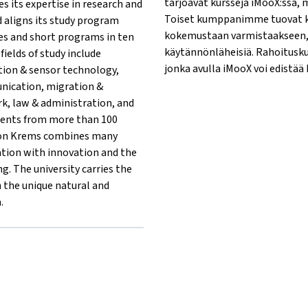
tarjoavat kursseja iMooX:ssa, m
es its expertise in research and
Toiset kumppanimme tuovat ku
 aligns its study program
kokemustaan varmistaakseen, e
ses and short programs in ten
käytännönläheisiä. Rahoitusk
fields of study include
jonka avulla iMooX voi edistää
tion & sensor technology,
unication, migration &
rk, law & administration, and
dents from more than 100
tion Krems combines many
ation with innovation and the
g. The university carries the
in the unique natural and
.
:
{mlang}{mlang other}University for Continuing Education Krems
rems{mlang}{mlang other}University for Continuing Education Kr
ng Krems{mlang}{mlang other}University for Continuing Educatio
ildung Krems{mlang}{mlang other}University for Continuing Edu