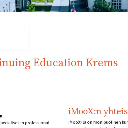
tinuing Education Krems
iMooX:n yhtei
m.
iMooX:lla on monipuolinen k
pecialises in professional