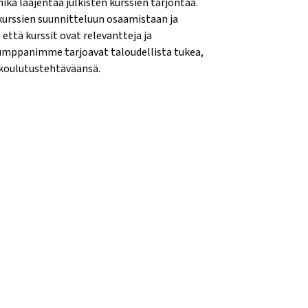
ikä laajentaa julkisten kurssien tarjontaa.
rssien suunnitteluun osaamistaan ja
ttä kurssit ovat relevantteja ja
umppanimme tarjoavat taloudellista tukea,
 koulutustehtäväänsä.
{mlang}
ems{mlang}
n Krems{mlang}
cation Krems{mlang}