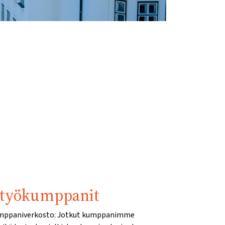
styökumppanit
umppaniverkosto: Jotkut kumppanimme