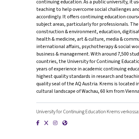
continuing education. As a public university, it us
teaching to help overcome social challenges and
accordingly. It offers continuing education cour
subject areas, particularly for professionals. The 
construction & environment, education, digitisa
health & medicine, art & culture, media & comm
international affairs, psychotherapy & social wo
business & management. With around 7,500 stu
countries, the University for Continuing Educa
years of experience in academic continuing educ
highest quality standards in research and teachin
quality seal of the AQ Austria. Krems is located 
cultural landscape of Wachau, 60 km from Vienna
University for Continuing Education Krems verkossa
{mlang de}Universität für Weiterbildung Krems
{mlang de}Universität für Weiterbildung K
{mlang de}Universität für Weiterbildu
{mlang de}Universität für Weiterb