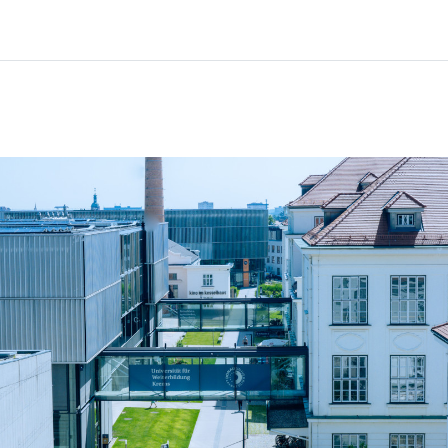
Koti
Kurssit
Tietoa ja tukea
Kum