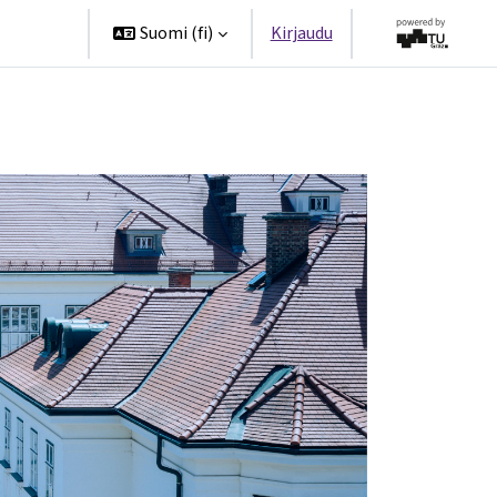
ppanit
Suomi ‎(fi)‎
Kirjaudu