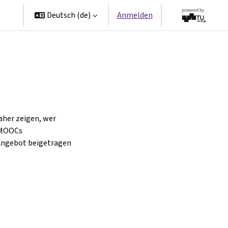
en
Deutsch ‎(de)‎
Anmelden
aher zeigen, wer
 MOOCs
Angebot beigetragen