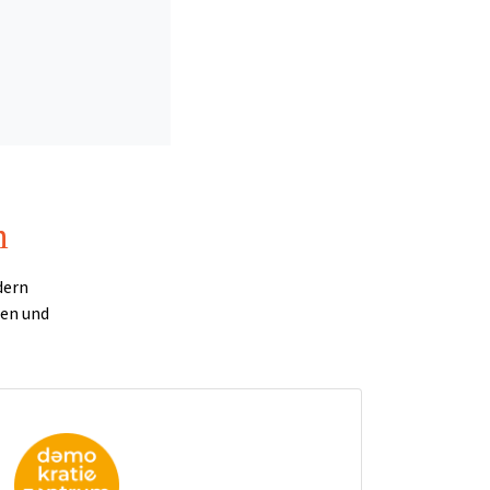
n
dern
nen und