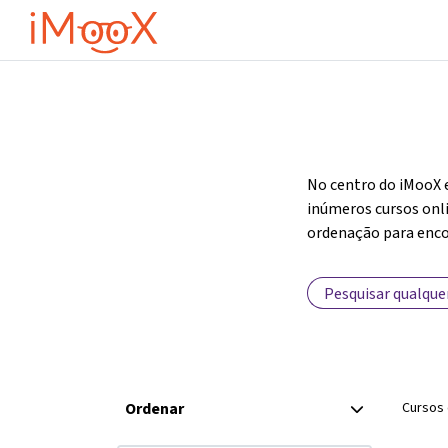
Ir para o conteúdo principal
I
No centro do iMooX 
inúmeros cursos onli
ordenação para enco
Ordenar
Cursos