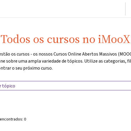
nício
Cursos
Informações e suporte
Parceiros
Todos os cursos no iMooX
estão os cursos - os nossos Cursos Online Abertos Massivos (MOOC
ne sobre uma ampla variedade de tópicos. Utilize as categorias, fi
ntrar o seu próximo curso.
Search Label
 encontrados:
0