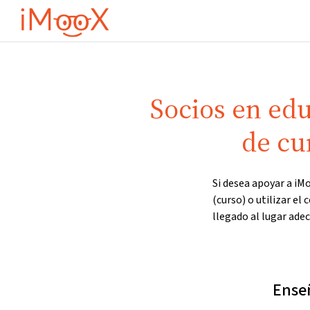
Salta al contenido principal
Ini
Socios en edu
de cu
Si desea apoyar a iM
(curso) o utilizar el
llegado al lugar ade
Enseñ