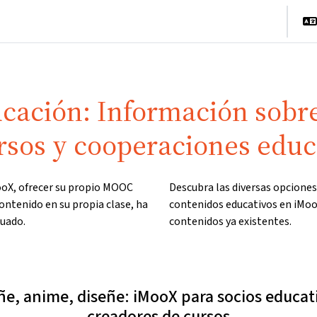
cio
Cursos
Información y asistencia
Socios
cación: Información sobre
rsos y cooperaciones educ
ooX, ofrecer su propio MOOC
Descubra las diversas opciones
 contenido en su propia clase, ha
contenidos educativos en iMooX
cuado.
contenidos ya existentes.
e, anime, diseñe: iMooX para socios educat
creadores de cursos