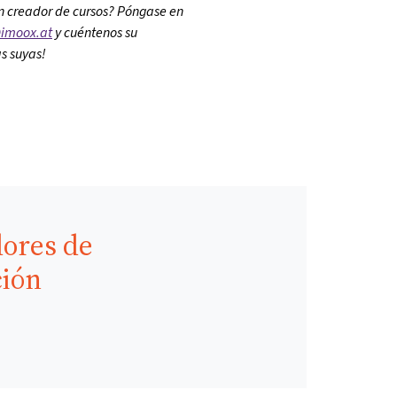
en creador de cursos? Póngase en
imoox.at
y cuéntenos su
s suyas!
dores de
ción