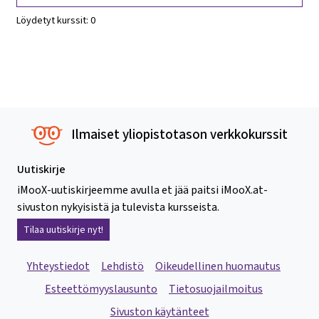
Löydetyt kurssit:
0
Ilmaiset yliopistotason verkkokurssit
Uutiskirje
iMooX-uutiskirjeemme avulla et jää paitsi iMooX.at-
sivuston nykyisistä ja tulevista kursseista.
Tilaa uutiskirje nyt!
Yhteystiedot
Lehdistö
Oikeudellinen huomautus
Esteettömyyslausunto
Tietosuojailmoitus
Sivuston käytänteet