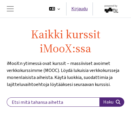
Siirry pääsisältöön
Kirjaudu
Sivupaneeli
Kaikki kurssit
iMooX:ssa
iMooX:n ytimessä ovat kurssit – massiiviset avoimet
verkkokurssimme (MOOC). Löydä lukuisia verkkokursseja
monenlaisista aiheista. Käytä luokkia, suodattimia ja
lajitteluvaihtoehtoja löytääksesi seuraavan kurssisi.
Search Label
Haku