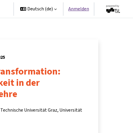
en
Deutsch ‎(de)‎
Anmelden
025
ransformation:
eit in der
ehre
 Technische Universität Graz, Universität