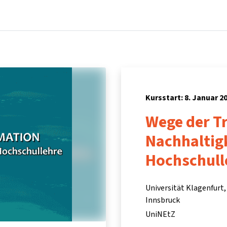
Startseite
Kurse
Info & Hilfe
Partner:inn
Kursstart: 8. Januar 2
Wege der T
Nachhaltigk
Hochschull
Universität Klagenfurt,
Innsbruck
UniNEtZ