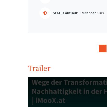
Status aktuell:
Laufender Kurs
Trailer
Wege der Transformat
Nachhaltigkeit in der
| iMooX.at