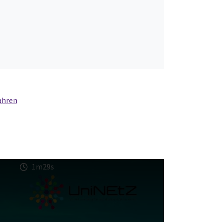
ahren
1m29s