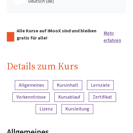
Deutsch ‎(de)‎
Alle Kurse auf iMooX sind und bleiben
Mehr
gratis für alle!
erfahren
Details zum Kurs
Inhaltsübersicht
Allgemeines
Kursinhalt
Lernziele
Vorkenntnisse
Kursablauf
Zertifikat
Lizenz
Kursleitung
Allgemeines