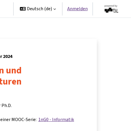
en
Deutsch ‎(de)‎
Anmelden
r 2024
n und
turen
r Ph.D.
il einer MOOC-Serie:
1nG0 - Informatik