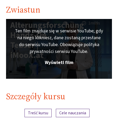
Zwiastun
Alterungsforschung
70
1m09s
Ten film znajduje się w serwisie YouTube; gdy
Hands-On
na niego klikniesz, dane zostaną przesłane
Teaser |
do serwisu YouTube. Obowiązuje polityka
prywatności serwisu YouTube.
iMooX.at
Wyświetl film
Szczegóły kursu
Przegląd treści
Treść kursu
Cele nauczania