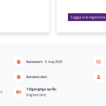
Logga in & registrera
Kursstart:
4. maj 2020
Kursens slut:
-
Tillgängliga språk:
rs
English ‎(en)‎