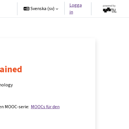
Logga
ners
Svenska ‎(sv)‎
in
lained
hnology
 en MOOC-serie:
MOOCs für den