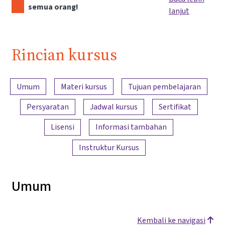
semua orang!
lanjut
Rincian kursus
Ringkasan konten
Umum
Materi kursus
Tujuan pembelajaran
Persyaratan
Jadwal kursus
Sertifikat
Lisensi
Informasi tambahan
Instruktur Kursus
Umum
Kembali ke navigasi