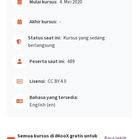
Mulai kursus:
4. Mei 2020
Akhir kursus:
-
Status saat ini:
Kursus yang sedang
berlangsung
Peserta saat ini:
489
Lisensi:
CC BY 4.0
Bahasa yang tersedia:
English ‎(en)‎
Semua kursus di iMooX gratis untuk
Baca lebih