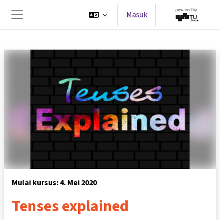
Lewati ke konten utama
Masuk
Panel samping
Mulai kursus: 4. Mei 2020
Tenses explained