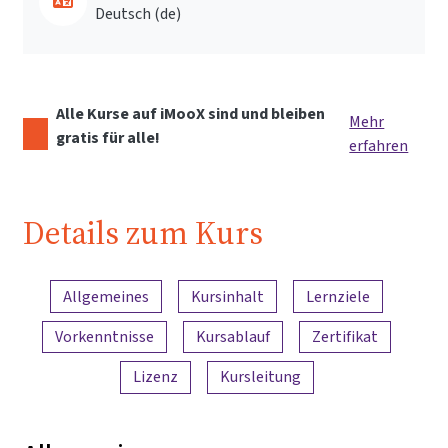
Deutsch ‎(de)‎
Alle Kurse auf iMooX sind und bleiben
Mehr
gratis für alle!
erfahren
Details zum Kurs
Inhaltsübersicht
Allgemeines
Kursinhalt
Lernziele
Vorkenntnisse
Kursablauf
Zertifikat
Lizenz
Kursleitung