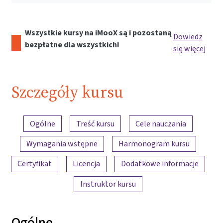
Wszystkie kursy na iMooX są i pozostaną
Dowiedz
bezpłatne dla wszystkich!
się więcej
Szczegóły kursu
Przegląd treści
Ogólne
Treść kursu
Cele nauczania
Wymagania wstępne
Harmonogram kursu
Certyfikat
Licencja
Dodatkowe informacje
Instruktor kursu
Ogólne