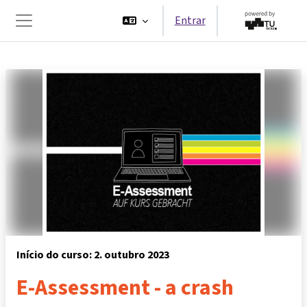
Ir para o conteúdo principal
Entrar
Painel lateral
Início do curso: 2. outubro 2023
E-Assessment - a crash