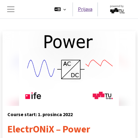
Preskoči na sadržaj
Prijava
Bočni panel
Course start: 1. prosinca 2022
ElectrONiX – Power