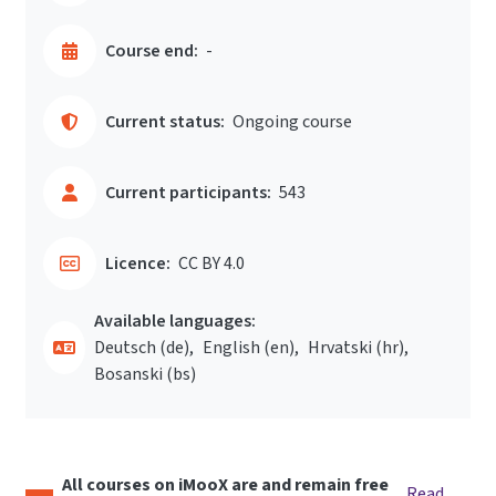
Course end:
-
Current status:
Ongoing course
Current participants:
543
Licence:
CC BY 4.0
Available languages:
Deutsch ‎(de)‎
English ‎(en)‎
Hrvatski ‎(hr)‎
Bosanski ‎(bs)‎
All courses on iMooX are and remain free
Read