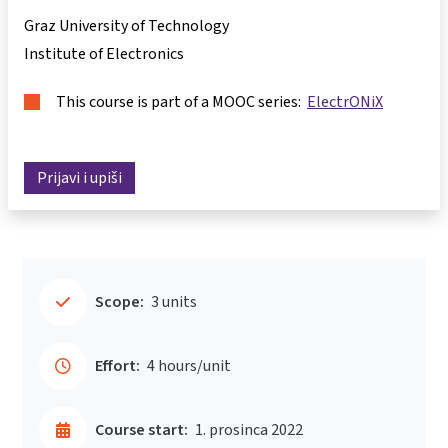
Graz University of Technology
Institute of Electronics
This course is part of a MOOC series:
ElectrONiX
Prijavi i upiši
Scope:
3 units
Effort:
4 hours/unit
Course start:
1. prosinca 2022