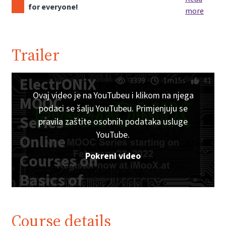
for everyone!
more
Trailer
ElectrONiX
3339
1m15s
41
Ovaj video je na YouTubeu i klikom na njega
MOOC
podaci se šalju YouTubeu. Primjenjuju se
Series -
pravila zaštite osobnih podataka usluge
YouTube.
Online
Pokreni video
Courses on
Basics of
Analog and
Digital
Course details