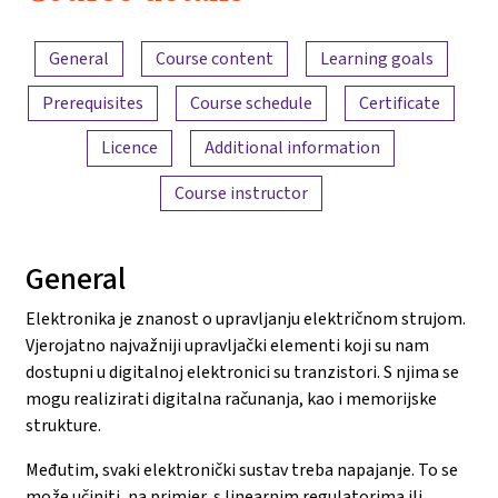
Electronics
Content overview
and
General
Course content
Learning goals
Amplifiers
Prerequisites
Course schedule
Certificate
Licence
Additional information
Course instructor
General
Elektronika je znanost o upravljanju električnom strujom.
Vjerojatno najvažniji upravljački elementi koji su nam
dostupni u digitalnoj elektronici su tranzistori. S njima se
mogu realizirati digitalna računanja, kao i memorijske
strukture.
Međutim, svaki elektronički sustav treba napajanje. To se
može učiniti, na primjer, s linearnim regulatorima ili