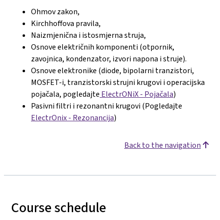
Ohmov zakon,
Kirchhoffova pravila,
Naizmjenična i istosmjerna struja,
Osnove električnih komponenti (otpornik,
zavojnica, kondenzator, izvori napona i struje).
Osnove elektronike (diode, bipolarni tranzistori,
MOSFET-i, tranzistorski strujni krugovi i operacijska
pojačala, pogledajte
ElectrONiX - Pojačala
)
Pasivni filtri i rezonantni krugovi (Pogledajte
ElectrOnix - Rezonancija
)
Back to the navigation
Course schedule