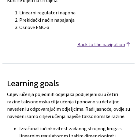
Kurs se dijeli na tri dijela:
Linearni regulatori napona
Prekidački način napajanja
Osnove EMC-a
Back to the navigation
Learning goals
Ciljevi učenja pojedinih odjeljaka podijeljeni su u četiri
razine taksonomska cilja učenja i ponovno su detaljno
navedeni u odgovarajućim odjeljcima. Radi jasnoće, ovdje su
navedeni samo ciljevi učenja najviše taksonomske razine.
Izračunati učinkovitost zadanog strujnog kruga s
linearnim regulatorom i zatim dimenzionirati