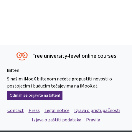
Free university-level online courses
Bilten
S našim iMooX biltenom nećete propustiti novosti o
postojećim i budućim tečajevima na iMooX.at.
Odmah se prijavite na bilten!
Contact
Press
Legal notice
Izjava o pristupačnosti
Izjava o zaštiti podataka
Pravila