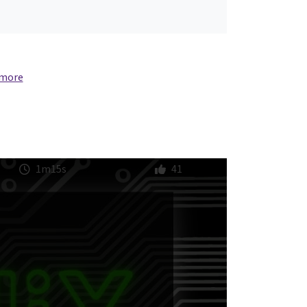
 more
1m15s
41