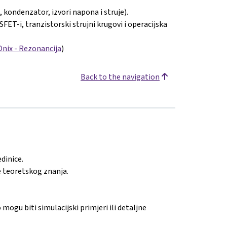
kondenzator, izvori napona i struje).
FET-i, tranzistorski strujni krugovi i operacijska
Onix - Rezonancija
)
Back to the navigation
edinice.
re teoretskog znanja.
ogu biti simulacijski primjeri ili detaljne