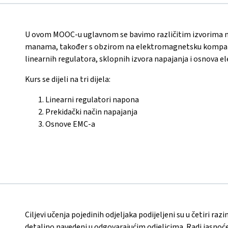
U ovom MOOC-u uglavnom se bavimo različitim izvorima n
manama, također s obzirom na elektromagnetsku kompati
linearnih regulatora, sklopnih izvora napajanja i osnova e
Kurs se dijeli na tri dijela:
Linearni regulatori napona
Prekidački način napajanja
Osnove EMC-a
Ciljevi učenja pojedinih odjeljaka podijeljeni su u četiri ra
detaljno navedeni u odgovarajućim odjeljcima. Radi jasnoće,