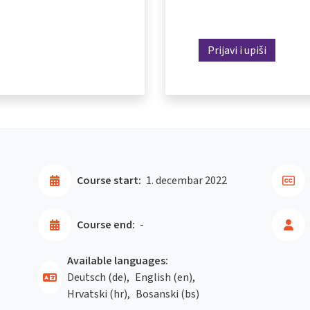
Prijavi i upiši
Course start:
1. decembar 2022
Course end:
-
Available languages:
Deutsch ‎(de)‎
English ‎(en)‎
Hrvatski ‎(hr)‎
Bosanski ‎(bs)‎