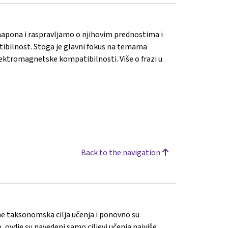
apona i raspravljamo o njihovim prednostima i
bilnost. Stoga je glavni fokus na temama
lektromagnetske kompatibilnosti. Više o frazi u
Back to the navigation
zine taksonomska cilja učenja i ponovno su
 ovdje su navedeni samo ciljevi učenja najviše