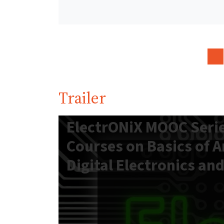
Trailer
ElectrONiX MOOC Serie
Courses on Basics of 
Digital Electronics an