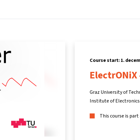
Home
Courses
Info & support
Partners
Course start: 1. dece
ElectrONiX
Graz University of Tec
Institute of Electronics
This course is part