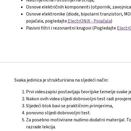
Osnove električnih komponenti (otpornik, zavojnica, 
Osnove elektronike (diode, bipolarni tranzistori, MOS
pojačala, pogledajte
ElectrONiX - Pojačala
)
Pasivni filtri i rezonantni krugovi (Pogledajte
Electr
Svaka jedinica je strukturirana na sljedeći način:
Prvi videozapisi postavljaju teorijske temelje svake j
Nakon ovih videa slijedi dobrovoljni test radi provje
Sljedeći blok bavi se praktičnim primjerima,
ponovno slijedi dobrovoljni test.
Za posebno motivirane nudimo dodatni materijal. To m
razrade lekcija.