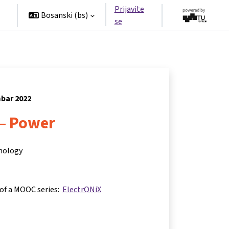
Prijavite
Bosanski ‎(bs)‎
se
mbar 2022
 – Power
hnology
 of a MOOC series:
ElectrONiX