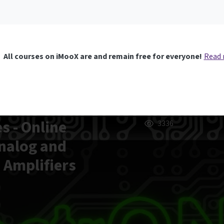
All courses on iMooX are and remain free for everyone!
Read
s - Online
3336
Analog and
d Amplifiers