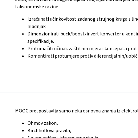
taksonomske razine.
Izračunati učinkovitost zadanog strujnog kruga s li
hladnjak.
Dimenzionirati buck/boost/invert konverter u konti
specifikacije.
Protumačiti učinak zaštitnih mjera i koncepata prot
Komentirati protumjere protiv diferencijalnih/uobič
MOOC pretpostavlja samo neka osnovna znanja iz elektrote
Ohmov zakon,
Kirchhoffova pravila,
Naizmjenična i istosmjerna struja,