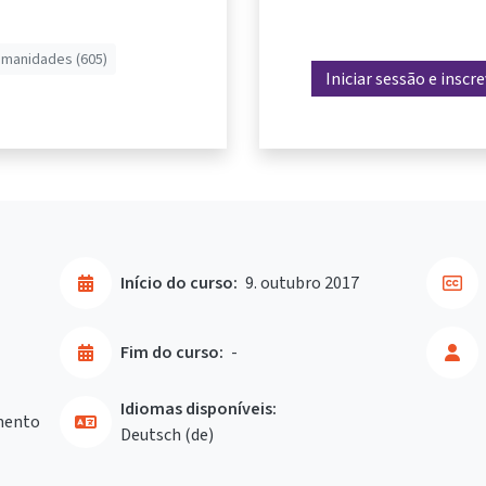
umanidades (605)
Iniciar sessão e inscr
Início do curso:
9. outubro 2017
Fim do curso:
-
Idiomas disponíveis:
mento
Deutsch ‎(de)‎