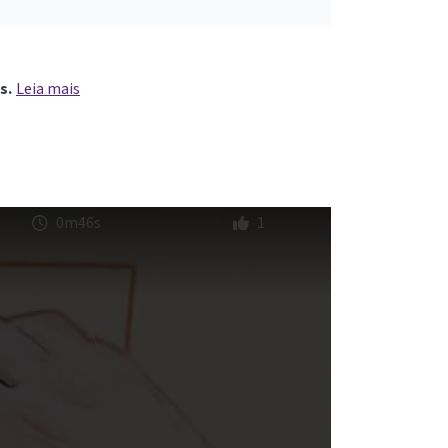
s.
Leia mais
0m46s
1