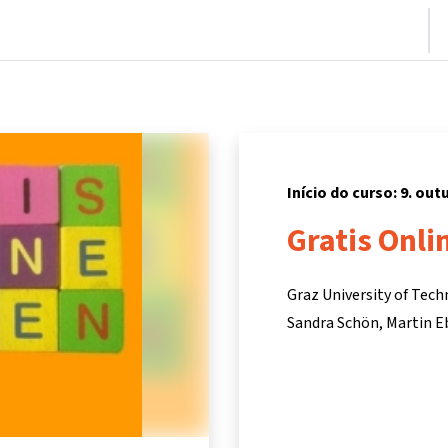
nício
Cursos
Informações e suporte
Parceiros
Início do curso: 9. out
Gratis Onli
Graz University of Tec
Sandra Schön
Martin E