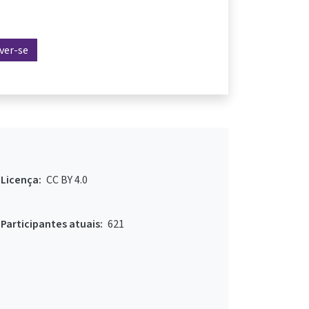
ever-se
Licença:
CC BY 4.0
Participantes atuais:
621