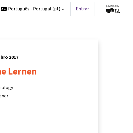
Português - Portugal ‎(pt)‎
Entrar
ubro 2017
ne Lernen
hnology
bner