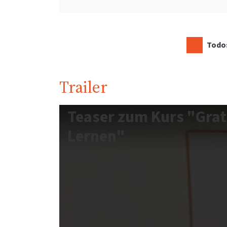
Todos
Trailer
Teaser zum Kurs "Grat
Lernen"