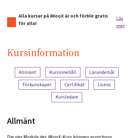
Alla kurser på iMooX är och förblir gratis
Läs
för alla!
mer
Kursinformation
Innehållsöversikt
Allmänt
Kursinnehåll
Lärandemål
Förkunskaper
Certifikat
Licens
Kursledare
Allmänt
Die vier Module des iMooX-Kurs können asynchron