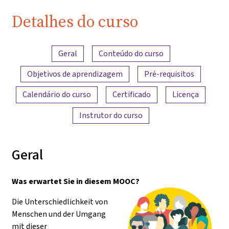
Pädagogik"
Detalhes do curso
Visão geral do conteúdo
Geral
Conteúdo do curso
Objetivos de aprendizagem
Pré-requisitos
Calendário do curso
Certificado
Licença
Instrutor do curso
Geral
Was erwartet Sie in diesem MOOC?
Die Unterschiedlichkeit von
Menschen und der Umgang
mit dieser