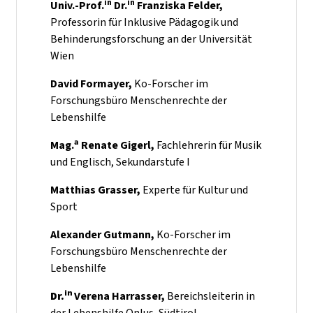
in
in
Univ.-Prof.
Dr.
Franziska Felder,
Professorin für Inklusive Pädagogik und
Behinderungsforschung an der Universität
Wien
David Formayer,
Ko-Forscher im
Forschungsbüro Menschenrechte der
Lebenshilfe
a
Mag.
Renate Gigerl,
Fachlehrerin für Musik
und Englisch, Sekundarstufe I
Matthias Grasser,
Experte für Kultur und
Sport
Alexander Gutmann,
Ko-Forscher im
Forschungsbüro Menschenrechte der
Lebenshilfe
in
Dr.
Verena Harrasser,
Bereichsleiterin in
der Lebenshilfe Onlus, Südtirol