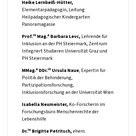
Heike Lernbeiß-Hütter,
Elementarpädagogin, Leitung
Heilpädagogischer Kindergarten
Panoramagasse
in
a
Prof.
Mag.
Barbara Levc,
Lehrende für
Inklusion an der PH Steiermark, Zentrum
Integriert Studieren Universität Graz und
PH Steiermark
a
in
MMag.
DDr.
Ursula Naue
, Expertin für
Politik der Behinderung,
Partizipationsforschung,
Inklusionsforschung an der Universität Wien
Isabella Neumeister,
Ko-Forscherin im
Forschungsbüro Menschenrechte der
Lebenshilfe
in
Dr.
Brigitte Petritsch,
ehem.