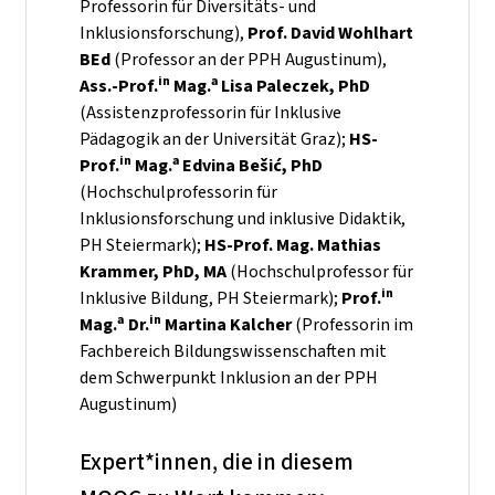
Professorin für Diversitäts- und
Inklusionsforschung),
Prof. David Wohlhart
BEd
(Professor an der PPH Augustinum),
in
a
Ass.-Prof.
Mag.
Lisa Paleczek, PhD
(Assistenzprofessorin für Inklusive
Pädagogik an der Universität Graz);
HS-
in
a
Prof.
Mag.
Edvina Beši
ć
, PhD
(Hochschulprofessorin für
Inklusionsforschung und inklusive Didaktik,
PH Steiermark);
HS-Prof. Mag. Mathias
Krammer, PhD, MA
(Hochschulprofessor für
in
Inklusive Bildung, PH Steiermark);
Prof.
a
in
Mag.
Dr.
Martina Kalcher
(Professorin im
Fachbereich Bildungswissenschaften mit
dem Schwerpunkt Inklusion an der PPH
Augustinum)
Expert*innen, die in diesem