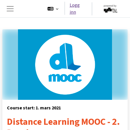
Gå til hovedinnhold
Logg
inn
Sidepanel
Course start: 1. mars 2021
Distance Learning MOOC - 2.