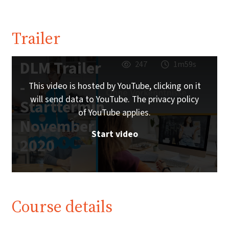
Trailer
DLM Trailer
247
1m59s
-
This video is hosted by YouTube, clicking on it
will send data to YouTube. The privacy policy
Starttermin
of YouTube applies.
November
Start video
2020
Course details