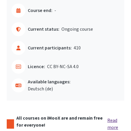
Course end:
-
Current status:
Ongoing course
Current participants:
410
Licence:
CC BY-NC-SA 4.0
Available languages:
Deutsch ‎(de)‎
All courses on iMooX are and remain free
Read
for everyone!
more