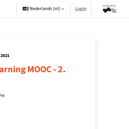
ners
Nederlands ‎(nl)‎
Login
 2021
arning MOOC - 2.
 PH