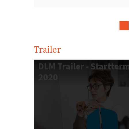
Trailer
DLM Trailer - Startte
2020