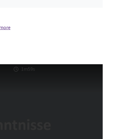
 more
1m59s