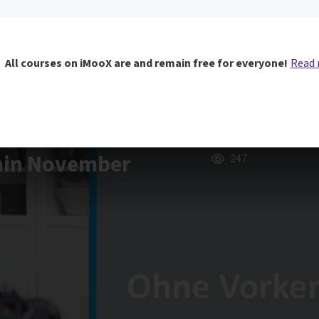
All courses on iMooX are and remain free for everyone!
Read
rmin November
247