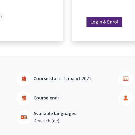
)
Login & Enrol
Course start:
1. maart 2021
Course end:
-
Available languages:
Deutsch ‎(de)‎