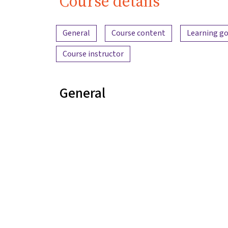
Course details
Content overview
General
Course content
Learning go
Course instructor
General