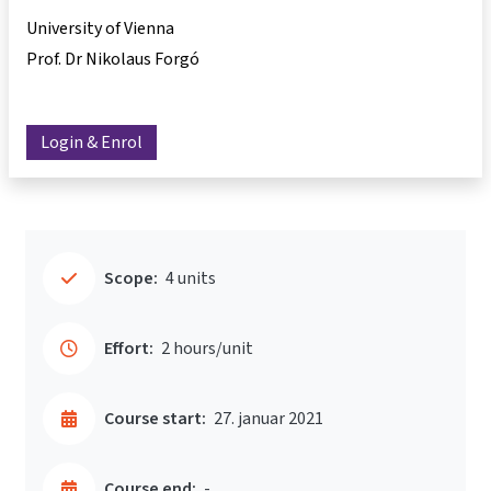
University of Vienna
Prof. Dr Nikolaus Forgó
Login & Enrol
Scope:
4 units
Effort:
2 hours/unit
Course start:
27. januar 2021
Course end:
-