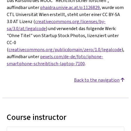
Das Kursbild des MOOC "Rechtlich sicher forschen",
auffindbar unter
phaidra.univie.ac.at/o:1126829
, wurde vom
CTL Universität Wien erstellt, steht unter einer CC BY-SA
3.0 AT Lizenz (
creativecommons.org/licenses/by-
sa/3.0/at/legalcode
) und verwendet das folgende Werk:
"Ohne Titel" von Startup Stock Photos, lizenziert unter
CC-0
(
creativecommons.org/publicdomain/zero/1.0/legalcode
),
auffindbar unter
pexels.com/de-de/foto/iphone-
smartphone-schreibtisch-laptop-7100
.
Back to the navigation
Course instructor