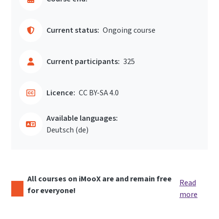
Current status:
Ongoing course
Current participants:
325
Licence:
CC BY-SA 4.0
Available languages:
Deutsch ‎(de)‎
All courses on iMooX are and remain free
Read
for everyone!
more