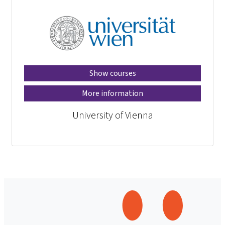
Show courses
More information
University of Vienna