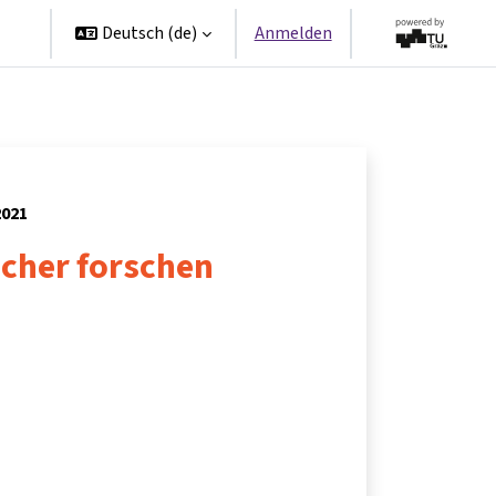
en
Deutsch ‎(de)‎
Anmelden
2021
icher forschen