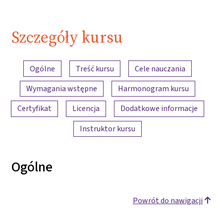
Szczegóły kursu
Przegląd treści
Ogólne
Treść kursu
Cele nauczania
Wymagania wstępne
Harmonogram kursu
Certyfikat
Licencja
Dodatkowe informacje
Instruktor kursu
Ogólne
Powrót do nawigacji