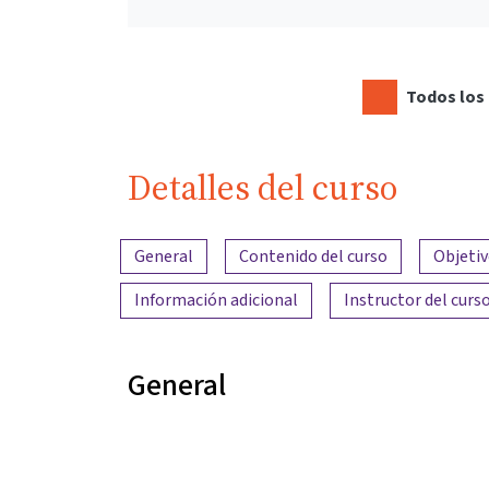
Todos los 
Detalles del curso
Resumen del contenido
General
Contenido del curso
Objetiv
Información adicional
Instructor del curs
General