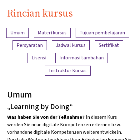
Welt!
Rincian kursus
Ringkasan konten
Umum
Materi kursus
Tujuan pembelajaran
Persyaratan
Jadwal kursus
Sertifikat
Lisensi
Informasi tambahan
Instruktur Kursus
Umum
„Learning by Doing“
Was haben Sie von der Teilnahme?
In diesem Kurs
werden Sie neue digitale Kompetenzen erlernen bzw.
vorhandene digitale Kompetenzen weiterentwickeln.
Durch die Weiterentwicklung Ihrer Fähigkeiten können Sie