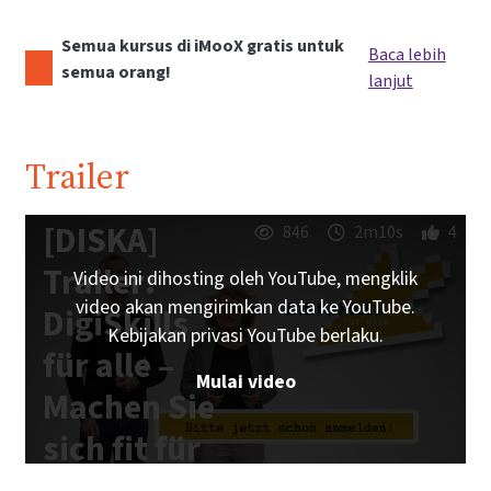
Semua kursus di iMooX gratis untuk
Baca lebih
semua orang!
lanjut
Trailer
[DISKA]
846
2m10s
4
Trailer:
Video ini dihosting oleh YouTube, mengklik
video akan mengirimkan data ke YouTube.
DigiSkills
Kebijakan privasi YouTube berlaku.
für alle –
Mulai video
Machen Sie
sich fit für
die digitale