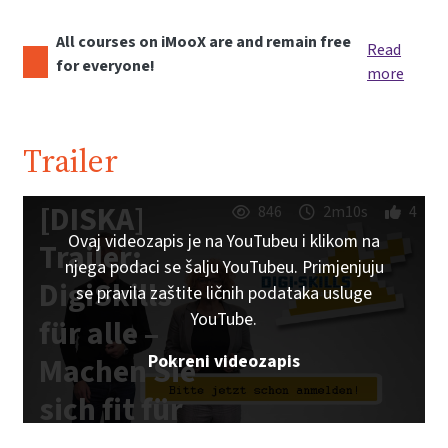
All courses on iMooX are and remain free
Read
for everyone!
more
Trailer
[DISKA]
846
2m10s
4
Ovaj videozapis je na YouTubeu i klikom na
Trailer:
njega podaci se šalju YouTubeu. Primjenjuju
DigiSkills
se pravila zaštite ličnih podataka usluge
YouTube.
für alle –
Pokreni videozapis
Machen Sie
sich fit für
die digitale