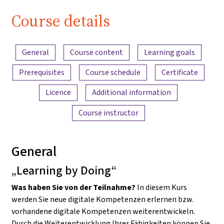
Welt!
Course details
Content overview
General
Course content
Learning goals
Prerequisites
Course schedule
Certificate
Licence
Additional information
Course instructor
General
„Learning by Doing“
Was haben Sie von der Teilnahme?
In diesem Kurs
werden Sie neue digitale Kompetenzen erlernen bzw.
vorhandene digitale Kompetenzen weiterentwickeln.
Durch die Weiterentwicklung Ihrer Fähigkeiten können Sie