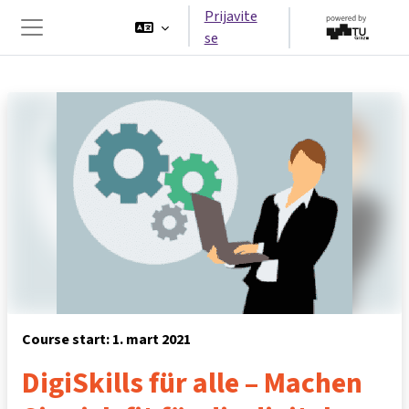
Idi na glavni sadržaj
Prijavite
se
Side panel
Course start: 1. mart 2021
DigiSkills für alle – Machen