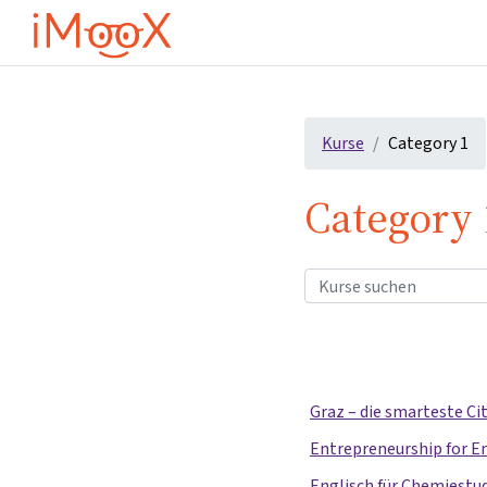
Zum Hauptinhalt
Kurse
Category 1
Category 
Kurse suchen
Graz – die smarteste Ci
Entrepreneurship for E
Englisch für Chemiestu