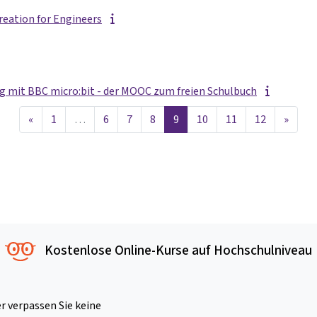
reation for Engineers
 mit BBC micro:bit - der MOOC zum freien Schulbuch
Vorherige Seite
Seite 1
Seite 6
Seite 7
Seite 8
Seite 9
Seite 10
Seite 11
Seite 12
Nächs
«
1
…
6
7
8
9
10
11
12
»
Kostenlose Online-Kurse auf Hochschulniveau
 verpassen Sie keine