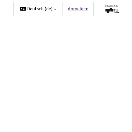
en
Deutsch ‎(de)‎
Anmelden
te Seite