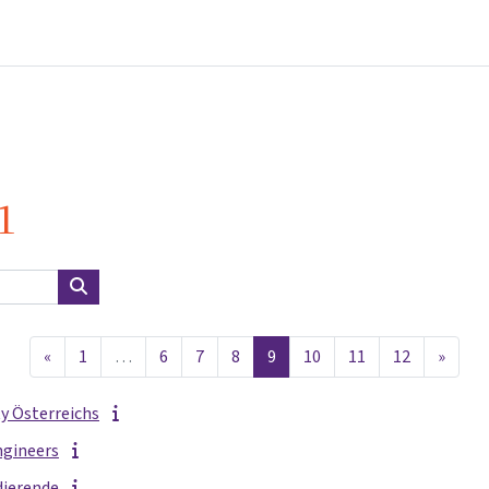
Startseite
Kurse
Info & Hilfe
Partner:inn
1
Kurse suchen
Vorherige Seite
Seite 1
Seite 6
Seite 7
Seite 8
Seite 9
Seite 10
Seite 11
Seite 12
Nächs
«
1
…
6
7
8
9
10
11
12
»
ty Österreichs
ngineers
dierende