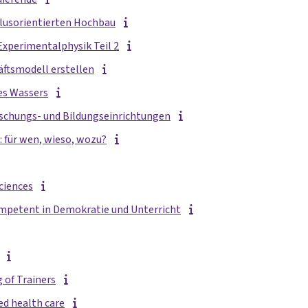
lusorientierten Hochbau
Experimentalphysik Teil 2
äftsmodell erstellen
es Wassers
schungs- und Bildungseinrichtungen
: für wen, wieso, wozu?
ciences
Kompetent in Demokratie und Unterricht
 of Trainers
ed health care