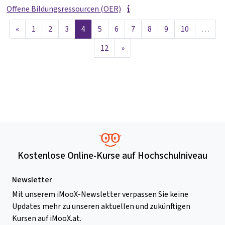
Offene Bildungsressourcen (OER)
Vorherige Seite
Seite 1
Seite 2
Seite 3
Seite 4
Seite 5
Seite 6
Seite 7
Seite 8
Seite 9
Seite 10
«
1
2
3
4
5
6
7
8
9
10
…
Seite 12
Nächste Seite
12
»
Kostenlose Online-Kurse auf Hochschulniveau
Newsletter
Mit unserem iMooX-Newsletter verpassen Sie keine
Updates mehr zu unseren aktuellen und zukünftigen
Kursen auf iMooX.at.