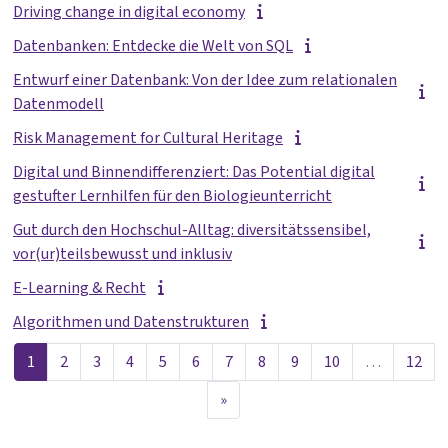
Driving change in digital economy
Datenbanken: Entdecke die Welt von SQL
Entwurf einer Datenbank: Von der Idee zum relationalen
Datenmodell
Risk Management for Cultural Heritage
Digital und Binnendifferenziert: Das Potential digital
gestufter Lernhilfen für den Biologieunterricht
Gut durch den Hochschul-Alltag: diversitätssensibel,
vor(ur)teilsbewusst und inklusiv
E-Learning & Recht
Algorithmen und Datenstrukturen
Seite 1
Seite 2
Seite 3
Seite 4
Seite 5
Seite 6
Seite 7
Seite 8
Seite 9
Seite 10
Seit
1
2
3
4
5
6
7
8
9
10
…
12
Nächste Seite
»