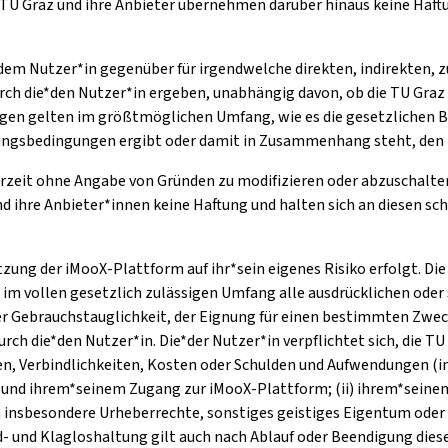
TU Graz und ihre Anbieter übernehmen darüber hinaus keine Haftu
*dem Nutzer*in gegenüber für irgendwelche direkten, indirekten, z
rch die*den Nutzer*in ergeben, unabhängig davon, ob die TU Graz 
n gelten im größtmöglichen Umfang, wie es die gesetzlichen Be
tzungsbedingungen ergibt oder damit in Zusammenhang steht, den 
erzeit ohne Angabe von Gründen zu modifizieren oder abzuschalten
hre Anbieter*innen keine Haftung und halten sich an diesen schad-
utzung der iMooX-Plattform auf ihr*sein eigenes Risiko erfolgt. D
n im vollen gesetzlich zulässigen Umfang alle ausdrücklichen ode
r Gebrauchstauglichkeit, der Eignung für einen bestimmten Zwec
 die*den Nutzer*in. Die*der Nutzer*in verpflichtet sich, die TU
en, Verbindlichkeiten, Kosten oder Schulden und Aufwendungen (i
ung und ihrem*seinem Zugang zur iMooX-Plattform; (ii) ihrem*sein
 insbesondere Urheberrechte, sonstiges geistiges Eigentum oder
had- und Klagloshaltung gilt auch nach Ablauf oder Beendigung di