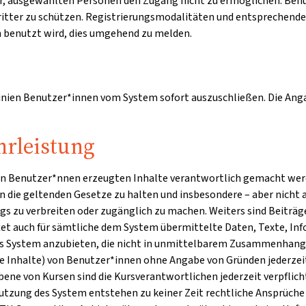
 vor, ausgewählten Personen den Zugang nicht zu ermöglichen. Ben
Dritter zu schützen. Registrierungsmodalitäten und entsprechend
en benutzt wird, dies umgehend zu melden.
linien Benutzer*innen vom System sofort auszuschließen. Die Angab
rleistung
den Benutzer*nnen erzeugten Inhalte verantwortlich gemacht werde
 an die geltenden Gesetze zu halten und insbesondere – aber nicht 
s zu verbreiten oder zugänglich zu machen. Weiters sind Beiträg
tet auch für sämtliche dem System übermittelte Daten, Texte, Inf
 das System anzubieten, die nicht in unmittelbarem Zusammenhang 
lte Inhalte) von Benutzer*innen ohne Angabe von Gründen jederzei
bene von Kursen sind die Kursverantwortlichen jederzeit verpflic
tzung des System entstehen zu keiner Zeit rechtliche Ansprüche 