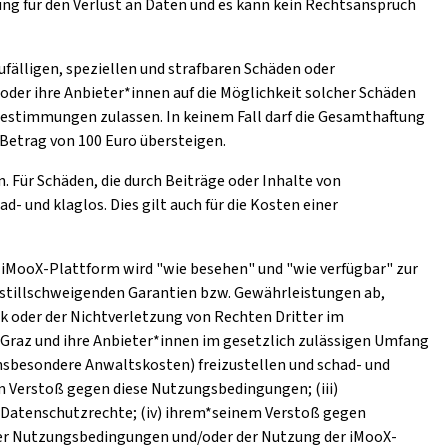
ng für den Verlust an Daten und es kann kein Rechtsanspruch
ufälligen, speziellen und strafbaren Schäden oder
oder ihre Anbieter*innen auf die Möglichkeit solcher Schäden
stimmungen zulassen. In keinem Fall darf die Gesamthaftung
Betrag von 100 Euro übersteigen.
. Für Schäden, die durch Beiträge oder Inhalte von
 und klaglos. Dies gilt auch für die Kosten einer
ie iMooX-Plattform wird "wie besehen" und "wie verfügbar" zur
r stillschweigenden Garantien bzw. Gewährleistungen ab,
k oder der Nichtverletzung von Rechten Dritter im
 Graz und ihre Anbieter*innen im gesetzlich zulässigen Umfang
nsbesondere Anwaltskosten) freizustellen und schad- und
em Verstoß gegen diese Nutzungsbedingungen; (iii)
 Datenschutzrechte; (iv) ihrem*seinem Verstoß gegen
eser Nutzungsbedingungen und/oder der Nutzung der iMooX-