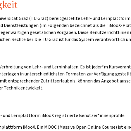
gkeit
 Universität Graz (TU Graz) bereitgestellte Lehr- und Lernplatt
und Dienstleistungen (im Folgenden bezeichnet als die "iMooX-Plat
 gegenwärtigen gesetzlichen Vorgaben. Diese Benutzerrichtlini
chen Rechte bei. Die TU Graz ist für das System verantwortlich u
erbreitung von Lehr- und Lerninhalten. Es ist jeder*m Kursverant
unterlagen in unterschiedlichsten Formaten zur Verfügung gestellt
mit entsprechender Zutrittserlaubnis, können das Angebot aussc
r Technik entwickelt.
r- und Lernplattform iMooX registrierte Benutzer*innenprofile.
rnplattform iMooX. Ein MOOC (Massive Open Online Course) ist eine