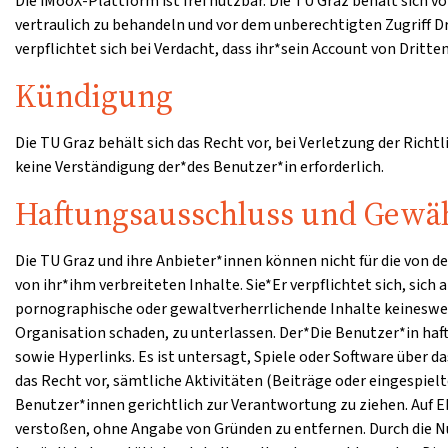
Die iMooX-Plattform ist frei nutzbar. Die TU Graz behält sich
vertraulich zu behandeln und vor dem unberechtigten Zugriff 
verpflichtet sich bei Verdacht, dass ihr*sein Account von Dritt
Kündigung
Die TU Graz behält sich das Recht vor, bei Verletzung der Richt
keine Verständigung der*des Benutzer*in erforderlich.
Haftungsausschluss und Gewäh
Die TU Graz und ihre Anbieter*innen können nicht für die von 
von ihr*ihm verbreiteten Inhalte. Sie*Er verpflichtet sich, sich
pornographische oder gewaltverherrlichende Inhalte keinesweg
Organisation schaden, zu unterlassen. Der*Die Benutzer*in haf
sowie Hyperlinks. Es ist untersagt, Spiele oder Software über
das Recht vor, sämtliche Aktivitäten (Beiträge oder eingespie
Benutzer*innen gerichtlich zur Verantwortung zu ziehen. Auf E
verstoßen, ohne Angabe von Gründen zu entfernen. Durch die Nu