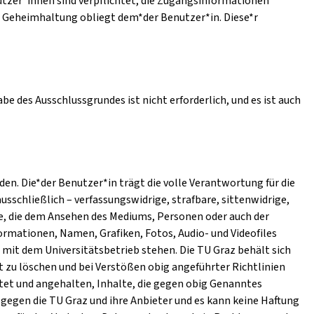
utzer*innen sind verpflichtet, die Zugangsinformationen
e Geheimhaltung obliegt dem*der Benutzer*in. Diese*r
e des Ausschlussgrundes ist nicht erforderlich, und es ist auch
n. Die*der Benutzer*in trägt die volle Verantwortung für die
ausschließlich – verfassungswidrige, strafbare, sittenwidrige,
e, die dem Ansehen des Mediums, Personen oder auch der
ormationen, Namen, Grafiken, Fotos, Audio- und Videofiles
mit dem Universitätsbetrieb stehen. Die TU Graz behält sich
t zu löschen und bei Verstößen obig angeführter Richtlinien
htet und angehalten, Inhalte, die gegen obig Genanntes
gegen die TU Graz und ihre Anbieter und es kann keine Haftung