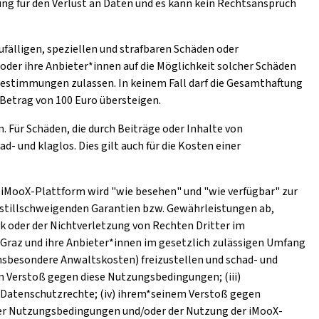
ng für den Verlust an Daten und es kann kein Rechtsanspruch
ufälligen, speziellen und strafbaren Schäden oder
oder ihre Anbieter*innen auf die Möglichkeit solcher Schäden
stimmungen zulassen. In keinem Fall darf die Gesamthaftung
Betrag von 100 Euro übersteigen.
. Für Schäden, die durch Beiträge oder Inhalte von
 und klaglos. Dies gilt auch für die Kosten einer
ie iMooX-Plattform wird "wie besehen" und "wie verfügbar" zur
r stillschweigenden Garantien bzw. Gewährleistungen ab,
k oder der Nichtverletzung von Rechten Dritter im
 Graz und ihre Anbieter*innen im gesetzlich zulässigen Umfang
nsbesondere Anwaltskosten) freizustellen und schad- und
em Verstoß gegen diese Nutzungsbedingungen; (iii)
 Datenschutzrechte; (iv) ihrem*seinem Verstoß gegen
eser Nutzungsbedingungen und/oder der Nutzung der iMooX-