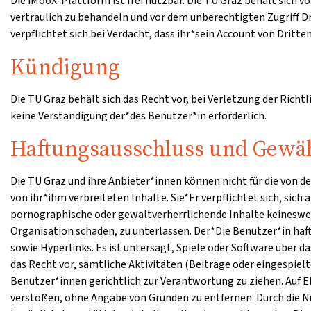
Die iMooX-Plattform ist frei nutzbar. Die TU Graz behält sich
vertraulich zu behandeln und vor dem unberechtigten Zugriff 
verpflichtet sich bei Verdacht, dass ihr*sein Account von Dritt
Kündigung
Die TU Graz behält sich das Recht vor, bei Verletzung der Richt
keine Verständigung der*des Benutzer*in erforderlich.
Haftungsausschluss und Gewäh
Die TU Graz und ihre Anbieter*innen können nicht für die von 
von ihr*ihm verbreiteten Inhalte. Sie*Er verpflichtet sich, sich
pornographische oder gewaltverherrlichende Inhalte keinesweg
Organisation schaden, zu unterlassen. Der*Die Benutzer*in haf
sowie Hyperlinks. Es ist untersagt, Spiele oder Software über
das Recht vor, sämtliche Aktivitäten (Beiträge oder eingespie
Benutzer*innen gerichtlich zur Verantwortung zu ziehen. Auf E
verstoßen, ohne Angabe von Gründen zu entfernen. Durch die Nu