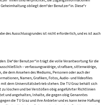
utzer*innen sind verpflichtet, die Zugangsinformationen
e Geheimhaltung obliegt dem*der Benutzer*in. Diese*r
e des Ausschlussgrundes ist nicht erforderlich, und es ist auch
n. Die*der Benutzer*in trägt die volle Verantwortung für die
ausschließlich – verfassungswidrige, strafbare, sittenwidrige,
e, die dem Ansehen des Mediums, Personen oder auch der
ormationen, Namen, Grafiken, Fotos, Audio- und Videofiles
mit dem Universitätsbetrieb stehen. Die TU Graz behält sich
t zu löschen und bei Verstößen obig angeführter Richtlinien
htet und angehalten, Inhalte, die gegen obig Genanntes
gegen die TU Graz und ihre Anbieter und es kann keine Haftung