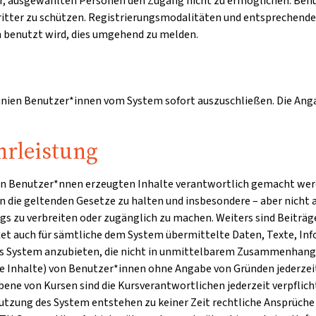
 vor, ausgewählten Personen den Zugang nicht zu ermöglichen. Ben
Dritter zu schützen. Registrierungsmodalitäten und entsprechend
en benutzt wird, dies umgehend zu melden.
linien Benutzer*innen vom System sofort auszuschließen. Die Angab
rleistung
den Benutzer*nnen erzeugten Inhalte verantwortlich gemacht werde
 an die geltenden Gesetze zu halten und insbesondere – aber nicht 
s zu verbreiten oder zugänglich zu machen. Weiters sind Beiträg
tet auch für sämtliche dem System übermittelte Daten, Texte, Inf
 das System anzubieten, die nicht in unmittelbarem Zusammenhang 
lte Inhalte) von Benutzer*innen ohne Angabe von Gründen jederzei
bene von Kursen sind die Kursverantwortlichen jederzeit verpflic
tzung des System entstehen zu keiner Zeit rechtliche Ansprüche 