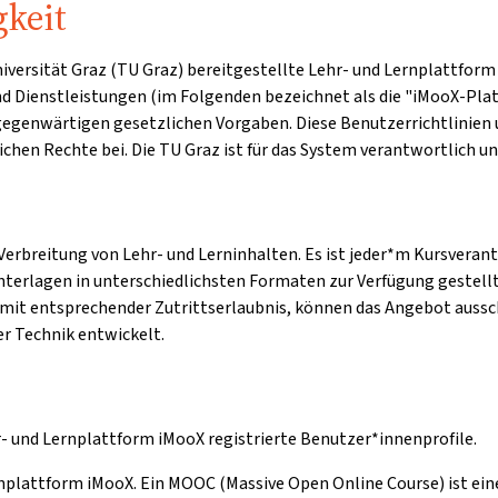
gkeit
 Universität Graz (TU Graz) bereitgestellte Lehr- und Lernplatt
und Dienstleistungen (im Folgenden bezeichnet als die "iMooX-Plat
 gegenwärtigen gesetzlichen Vorgaben. Diese Benutzerrichtlini
chen Rechte bei. Die TU Graz ist für das System verantwortlich u
erbreitung von Lehr- und Lerninhalten. Es ist jeder*m Kursverant
unterlagen in unterschiedlichsten Formaten zur Verfügung gestellt
mit entsprechender Zutrittserlaubnis, können das Angebot aussc
r Technik entwickelt.
r- und Lernplattform iMooX registrierte Benutzer*innenprofile.
rnplattform iMooX. Ein MOOC (Massive Open Online Course) ist eine