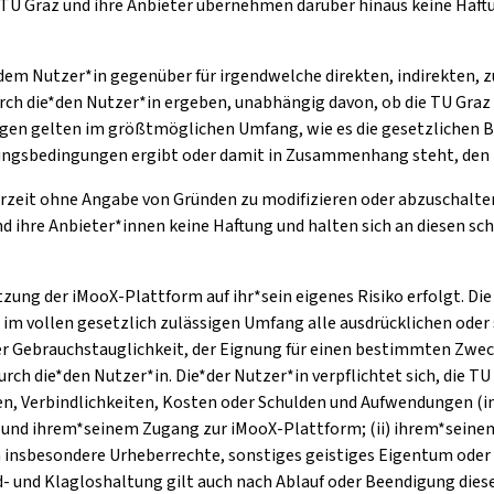
TU Graz und ihre Anbieter übernehmen darüber hinaus keine Haftu
*dem Nutzer*in gegenüber für irgendwelche direkten, indirekten, z
rch die*den Nutzer*in ergeben, unabhängig davon, ob die TU Graz 
n gelten im größtmöglichen Umfang, wie es die gesetzlichen Be
tzungsbedingungen ergibt oder damit in Zusammenhang steht, den 
erzeit ohne Angabe von Gründen zu modifizieren oder abzuschalten
hre Anbieter*innen keine Haftung und halten sich an diesen schad-
utzung der iMooX-Plattform auf ihr*sein eigenes Risiko erfolgt. D
n im vollen gesetzlich zulässigen Umfang alle ausdrücklichen ode
r Gebrauchstauglichkeit, der Eignung für einen bestimmten Zwec
 die*den Nutzer*in. Die*der Nutzer*in verpflichtet sich, die TU
en, Verbindlichkeiten, Kosten oder Schulden und Aufwendungen (i
ung und ihrem*seinem Zugang zur iMooX-Plattform; (ii) ihrem*sein
 insbesondere Urheberrechte, sonstiges geistiges Eigentum oder
had- und Klagloshaltung gilt auch nach Ablauf oder Beendigung di