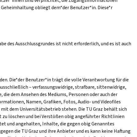
utzer*innen sind verpflichtet, die Zugangsinformationen
e Geheimhaltung obliegt dem*der Benutzer*in. Diese*r
e des Ausschlussgrundes ist nicht erforderlich, und es ist auch
n. Die*der Benutzer*in trägt die volle Verantwortung für die
ausschließlich – verfassungswidrige, strafbare, sittenwidrige,
e, die dem Ansehen des Mediums, Personen oder auch der
ormationen, Namen, Grafiken, Fotos, Audio- und Videofiles
mit dem Universitätsbetrieb stehen. Die TU Graz behält sich
t zu löschen und bei Verstößen obig angeführter Richtlinien
htet und angehalten, Inhalte, die gegen obig Genanntes
gegen die TU Graz und ihre Anbieter und es kann keine Haftung