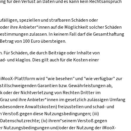
ng für den Verlust an Daten und es kann kein Rechtsanspruch
ufälligen, speziellen und strafbaren Schäden oder
oder ihre Anbieter*innen auf die Möglichkeit solcher Schäden
stimmungen zulassen. In keinem Fall darf die Gesamthaftung
Betrag von 100 Euro übersteigen.
. Für Schäden, die durch Beiträge oder Inhalte von
 und klaglos. Dies gilt auch für die Kosten einer
ie iMooX-Plattform wird "wie besehen" und "wie verfügbar" zur
r stillschweigenden Garantien bzw. Gewährleistungen ab,
k oder der Nichtverletzung von Rechten Dritter im
 Graz und ihre Anbieter*innen im gesetzlich zulässigen Umfang
nsbesondere Anwaltskosten) freizustellen und schad- und
em Verstoß gegen diese Nutzungsbedingungen; (iii)
 Datenschutzrechte; (iv) ihrem*seinem Verstoß gegen
eser Nutzungsbedingungen und/oder der Nutzung der iMooX-