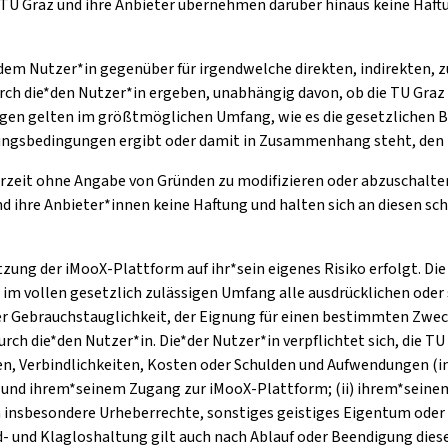
TU Graz und ihre Anbieter übernehmen darüber hinaus keine Haftu
*dem Nutzer*in gegenüber für irgendwelche direkten, indirekten, z
rch die*den Nutzer*in ergeben, unabhängig davon, ob die TU Graz 
n gelten im größtmöglichen Umfang, wie es die gesetzlichen Be
tzungsbedingungen ergibt oder damit in Zusammenhang steht, den 
erzeit ohne Angabe von Gründen zu modifizieren oder abzuschalten
hre Anbieter*innen keine Haftung und halten sich an diesen schad-
utzung der iMooX-Plattform auf ihr*sein eigenes Risiko erfolgt. D
n im vollen gesetzlich zulässigen Umfang alle ausdrücklichen ode
r Gebrauchstauglichkeit, der Eignung für einen bestimmten Zwec
 die*den Nutzer*in. Die*der Nutzer*in verpflichtet sich, die TU
en, Verbindlichkeiten, Kosten oder Schulden und Aufwendungen (i
ung und ihrem*seinem Zugang zur iMooX-Plattform; (ii) ihrem*sein
 insbesondere Urheberrechte, sonstiges geistiges Eigentum oder
had- und Klagloshaltung gilt auch nach Ablauf oder Beendigung di