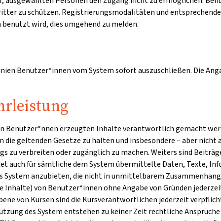
 vor, ausgewählten Personen den Zugang nicht zu ermöglichen. Ben
Dritter zu schützen. Registrierungsmodalitäten und entsprechend
en benutzt wird, dies umgehend zu melden.
linien Benutzer*innen vom System sofort auszuschließen. Die Angab
rleistung
den Benutzer*nnen erzeugten Inhalte verantwortlich gemacht werde
 an die geltenden Gesetze zu halten und insbesondere – aber nicht 
s zu verbreiten oder zugänglich zu machen. Weiters sind Beiträg
tet auch für sämtliche dem System übermittelte Daten, Texte, Inf
 das System anzubieten, die nicht in unmittelbarem Zusammenhang 
lte Inhalte) von Benutzer*innen ohne Angabe von Gründen jederzei
bene von Kursen sind die Kursverantwortlichen jederzeit verpflic
tzung des System entstehen zu keiner Zeit rechtliche Ansprüche 