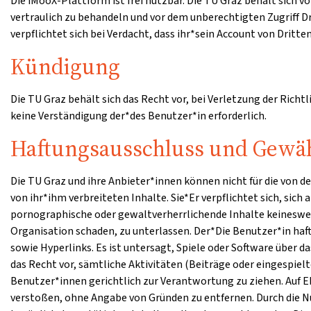
Die iMooX-Plattform ist frei nutzbar. Die TU Graz behält sich
vertraulich zu behandeln und vor dem unberechtigten Zugriff 
verpflichtet sich bei Verdacht, dass ihr*sein Account von Dritt
Kündigung
Die TU Graz behält sich das Recht vor, bei Verletzung der Richt
keine Verständigung der*des Benutzer*in erforderlich.
Haftungsausschluss und Gewäh
Die TU Graz und ihre Anbieter*innen können nicht für die von 
von ihr*ihm verbreiteten Inhalte. Sie*Er verpflichtet sich, sich
pornographische oder gewaltverherrlichende Inhalte keinesweg
Organisation schaden, zu unterlassen. Der*Die Benutzer*in haf
sowie Hyperlinks. Es ist untersagt, Spiele oder Software über
das Recht vor, sämtliche Aktivitäten (Beiträge oder eingespie
Benutzer*innen gerichtlich zur Verantwortung zu ziehen. Auf E
verstoßen, ohne Angabe von Gründen zu entfernen. Durch die Nu