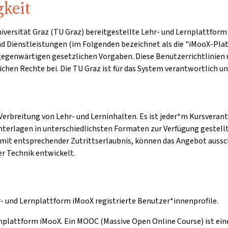
gkeit
 Universität Graz (TU Graz) bereitgestellte Lehr- und Lernplatt
und Dienstleistungen (im Folgenden bezeichnet als die "iMooX-Plat
 gegenwärtigen gesetzlichen Vorgaben. Diese Benutzerrichtlini
chen Rechte bei. Die TU Graz ist für das System verantwortlich u
erbreitung von Lehr- und Lerninhalten. Es ist jeder*m Kursverant
unterlagen in unterschiedlichsten Formaten zur Verfügung gestellt
mit entsprechender Zutrittserlaubnis, können das Angebot aussc
r Technik entwickelt.
r- und Lernplattform iMooX registrierte Benutzer*innenprofile.
rnplattform iMooX. Ein MOOC (Massive Open Online Course) ist eine