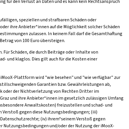
ng für den Verlust an Daten und es kann kein Rechtsanspruch
ufälligen, speziellen und strafbaren Schäden oder
oder ihre Anbieter*innen auf die Möglichkeit solcher Schäden
stimmungen zulassen. In keinem Fall darf die Gesamthaftung
Betrag von 100 Euro übersteigen.
. Für Schäden, die durch Beiträge oder Inhalte von
 und klaglos. Dies gilt auch für die Kosten einer
ie iMooX-Plattform wird "wie besehen" und "wie verfügbar" zur
r stillschweigenden Garantien bzw. Gewährleistungen ab,
k oder der Nichtverletzung von Rechten Dritter im
 Graz und ihre Anbieter*innen im gesetzlich zulässigen Umfang
nsbesondere Anwaltskosten) freizustellen und schad- und
em Verstoß gegen diese Nutzungsbedingungen; (iii)
 Datenschutzrechte; (iv) ihrem*seinem Verstoß gegen
eser Nutzungsbedingungen und/oder der Nutzung der iMooX-