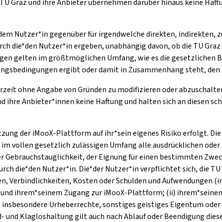
TU Graz und ihre Anbieter übernehmen darüber hinaus keine Haftu
*dem Nutzer*in gegenüber für irgendwelche direkten, indirekten, z
rch die*den Nutzer*in ergeben, unabhängig davon, ob die TU Graz 
n gelten im größtmöglichen Umfang, wie es die gesetzlichen Be
tzungsbedingungen ergibt oder damit in Zusammenhang steht, den 
erzeit ohne Angabe von Gründen zu modifizieren oder abzuschalten
hre Anbieter*innen keine Haftung und halten sich an diesen schad-
utzung der iMooX-Plattform auf ihr*sein eigenes Risiko erfolgt. D
n im vollen gesetzlich zulässigen Umfang alle ausdrücklichen ode
r Gebrauchstauglichkeit, der Eignung für einen bestimmten Zwec
 die*den Nutzer*in. Die*der Nutzer*in verpflichtet sich, die TU
en, Verbindlichkeiten, Kosten oder Schulden und Aufwendungen (i
ung und ihrem*seinem Zugang zur iMooX-Plattform; (ii) ihrem*sein
 insbesondere Urheberrechte, sonstiges geistiges Eigentum oder
had- und Klagloshaltung gilt auch nach Ablauf oder Beendigung di