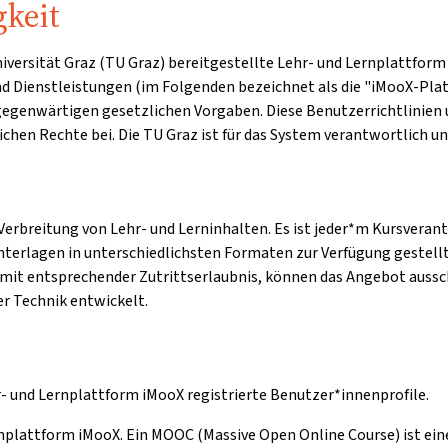
gkeit
 Universität Graz (TU Graz) bereitgestellte Lehr- und Lernplatt
und Dienstleistungen (im Folgenden bezeichnet als die "iMooX-Plat
 gegenwärtigen gesetzlichen Vorgaben. Diese Benutzerrichtlini
chen Rechte bei. Die TU Graz ist für das System verantwortlich u
erbreitung von Lehr- und Lerninhalten. Es ist jeder*m Kursverant
unterlagen in unterschiedlichsten Formaten zur Verfügung gestellt
mit entsprechender Zutrittserlaubnis, können das Angebot aussc
r Technik entwickelt.
r- und Lernplattform iMooX registrierte Benutzer*innenprofile.
rnplattform iMooX. Ein MOOC (Massive Open Online Course) ist eine