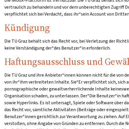
Die iMooX-Plattform ist frei nutzbar. Die TU Graz behält sich
vertraulich zu behandeln und vor dem unberechtigten Zugriff 
verpflichtet sich bei Verdacht, dass ihr*sein Account von Dritt
Kündigung
Die TU Graz behält sich das Recht vor, bei Verletzung der Richt
keine Verständigung der*des Benutzer*in erforderlich.
Haftungsausschluss und Gewäh
Die TU Graz und ihre Anbieter*innen können nicht für die von 
von ihr*ihm verbreiteten Inhalte. Sie*Er verpflichtet sich, sich
pornographische oder gewaltverherrlichende Inhalte keinesweg
Organisation schaden, zu unterlassen. Der*Die Benutzer*in haf
sowie Hyperlinks. Es ist untersagt, Spiele oder Software über
das Recht vor, sämtliche Aktivitäten (Beiträge oder eingespie
Benutzer*innen gerichtlich zur Verantwortung zu ziehen. Auf E
verstoßen, ohne Angabe von Gründen zu entfernen. Durch die Nu