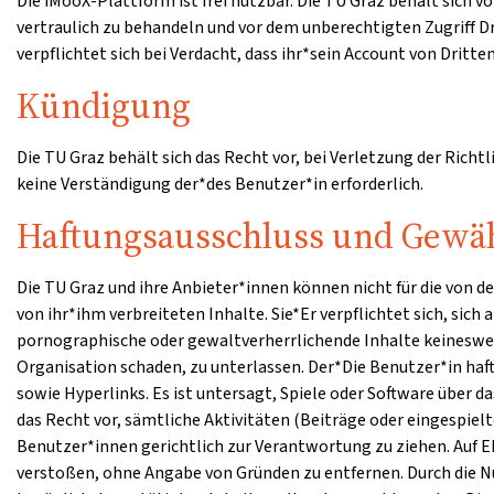
Die iMooX-Plattform ist frei nutzbar. Die TU Graz behält sich
vertraulich zu behandeln und vor dem unberechtigten Zugriff 
verpflichtet sich bei Verdacht, dass ihr*sein Account von Dritt
Kündigung
Die TU Graz behält sich das Recht vor, bei Verletzung der Richt
keine Verständigung der*des Benutzer*in erforderlich.
Haftungsausschluss und Gewäh
Die TU Graz und ihre Anbieter*innen können nicht für die von 
von ihr*ihm verbreiteten Inhalte. Sie*Er verpflichtet sich, sich
pornographische oder gewaltverherrlichende Inhalte keinesweg
Organisation schaden, zu unterlassen. Der*Die Benutzer*in haf
sowie Hyperlinks. Es ist untersagt, Spiele oder Software über
das Recht vor, sämtliche Aktivitäten (Beiträge oder eingespie
Benutzer*innen gerichtlich zur Verantwortung zu ziehen. Auf E
verstoßen, ohne Angabe von Gründen zu entfernen. Durch die Nu