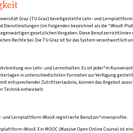
gkeit
 Universität Graz (TU Graz) bereitgestellte Lehr- und Lernplatt
und Dienstleistungen (im Folgenden bezeichnet als die "iMooX-Plat
 gegenwärtigen gesetzlichen Vorgaben. Diese Benutzerrichtlini
chen Rechte bei. Die TU Graz ist für das System verantwortlich u
erbreitung von Lehr- und Lerninhalten. Es ist jeder*m Kursverant
unterlagen in unterschiedlichsten Formaten zur Verfügung gestellt
mit entsprechender Zutrittserlaubnis, können das Angebot aussc
r Technik entwickelt.
r- und Lernplattform iMooX registrierte Benutzer*innenprofile.
rnplattform iMooX. Ein MOOC (Massive Open Online Course) ist eine