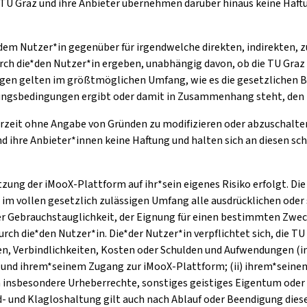
TU Graz und ihre Anbieter übernehmen darüber hinaus keine Haftu
*dem Nutzer*in gegenüber für irgendwelche direkten, indirekten, z
rch die*den Nutzer*in ergeben, unabhängig davon, ob die TU Graz 
n gelten im größtmöglichen Umfang, wie es die gesetzlichen Be
tzungsbedingungen ergibt oder damit in Zusammenhang steht, den 
erzeit ohne Angabe von Gründen zu modifizieren oder abzuschalten
hre Anbieter*innen keine Haftung und halten sich an diesen schad-
utzung der iMooX-Plattform auf ihr*sein eigenes Risiko erfolgt. D
n im vollen gesetzlich zulässigen Umfang alle ausdrücklichen ode
r Gebrauchstauglichkeit, der Eignung für einen bestimmten Zwec
 die*den Nutzer*in. Die*der Nutzer*in verpflichtet sich, die TU
en, Verbindlichkeiten, Kosten oder Schulden und Aufwendungen (i
ung und ihrem*seinem Zugang zur iMooX-Plattform; (ii) ihrem*sein
 insbesondere Urheberrechte, sonstiges geistiges Eigentum oder
had- und Klagloshaltung gilt auch nach Ablauf oder Beendigung di