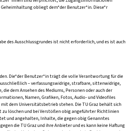
utzer*innen sind verpflichtet, die Zugangsinformationen
e Geheimhaltung obliegt dem*der Benutzer*in. Diese*r
e des Ausschlussgrundes ist nicht erforderlich, und es ist auch
n. Die*der Benutzer*in trägt die volle Verantwortung für die
ausschließlich – verfassungswidrige, strafbare, sittenwidrige,
e, die dem Ansehen des Mediums, Personen oder auch der
ormationen, Namen, Grafiken, Fotos, Audio- und Videofiles
mit dem Universitätsbetrieb stehen. Die TU Graz behält sich
t zu löschen und bei Verstößen obig angeführter Richtlinien
htet und angehalten, Inhalte, die gegen obig Genanntes
gegen die TU Graz und ihre Anbieter und es kann keine Haftung