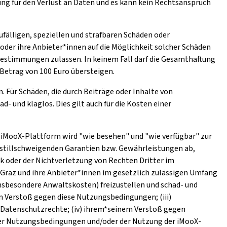
ng für den Verlust an Daten und es kann kein Rechtsanspruch
ufälligen, speziellen und strafbaren Schäden oder
oder ihre Anbieter*innen auf die Möglichkeit solcher Schäden
stimmungen zulassen. In keinem Fall darf die Gesamthaftung
Betrag von 100 Euro übersteigen.
. Für Schäden, die durch Beiträge oder Inhalte von
 und klaglos. Dies gilt auch für die Kosten einer
ie iMooX-Plattform wird "wie besehen" und "wie verfügbar" zur
r stillschweigenden Garantien bzw. Gewährleistungen ab,
k oder der Nichtverletzung von Rechten Dritter im
 Graz und ihre Anbieter*innen im gesetzlich zulässigen Umfang
nsbesondere Anwaltskosten) freizustellen und schad- und
em Verstoß gegen diese Nutzungsbedingungen; (iii)
 Datenschutzrechte; (iv) ihrem*seinem Verstoß gegen
eser Nutzungsbedingungen und/oder der Nutzung der iMooX-