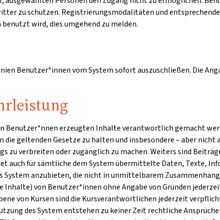
 vor, ausgewählten Personen den Zugang nicht zu ermöglichen. Ben
Dritter zu schützen. Registrierungsmodalitäten und entsprechend
en benutzt wird, dies umgehend zu melden.
linien Benutzer*innen vom System sofort auszuschließen. Die Angab
rleistung
den Benutzer*nnen erzeugten Inhalte verantwortlich gemacht werde
 an die geltenden Gesetze zu halten und insbesondere – aber nicht 
s zu verbreiten oder zugänglich zu machen. Weiters sind Beiträg
tet auch für sämtliche dem System übermittelte Daten, Texte, Inf
 das System anzubieten, die nicht in unmittelbarem Zusammenhang 
lte Inhalte) von Benutzer*innen ohne Angabe von Gründen jederzei
bene von Kursen sind die Kursverantwortlichen jederzeit verpflic
tzung des System entstehen zu keiner Zeit rechtliche Ansprüche 