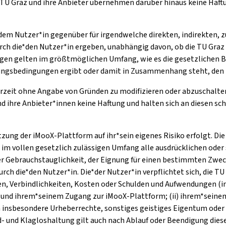
TU Graz und ihre Anbieter übernehmen darüber hinaus keine Haftu
*dem Nutzer*in gegenüber für irgendwelche direkten, indirekten, z
rch die*den Nutzer*in ergeben, unabhängig davon, ob die TU Graz 
n gelten im größtmöglichen Umfang, wie es die gesetzlichen Be
tzungsbedingungen ergibt oder damit in Zusammenhang steht, den 
erzeit ohne Angabe von Gründen zu modifizieren oder abzuschalten
hre Anbieter*innen keine Haftung und halten sich an diesen schad-
utzung der iMooX-Plattform auf ihr*sein eigenes Risiko erfolgt. D
n im vollen gesetzlich zulässigen Umfang alle ausdrücklichen ode
r Gebrauchstauglichkeit, der Eignung für einen bestimmten Zwec
 die*den Nutzer*in. Die*der Nutzer*in verpflichtet sich, die TU
en, Verbindlichkeiten, Kosten oder Schulden und Aufwendungen (i
ung und ihrem*seinem Zugang zur iMooX-Plattform; (ii) ihrem*sein
 insbesondere Urheberrechte, sonstiges geistiges Eigentum oder
had- und Klagloshaltung gilt auch nach Ablauf oder Beendigung di