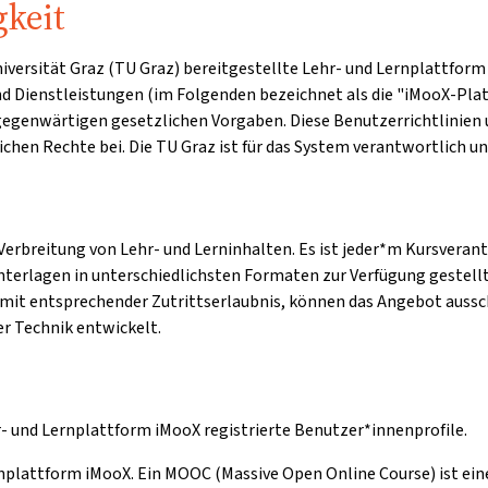
gkeit
 Universität Graz (TU Graz) bereitgestellte Lehr- und Lernplatt
und Dienstleistungen (im Folgenden bezeichnet als die "iMooX-Plat
 gegenwärtigen gesetzlichen Vorgaben. Diese Benutzerrichtlini
chen Rechte bei. Die TU Graz ist für das System verantwortlich u
erbreitung von Lehr- und Lerninhalten. Es ist jeder*m Kursverant
unterlagen in unterschiedlichsten Formaten zur Verfügung gestellt
mit entsprechender Zutrittserlaubnis, können das Angebot aussc
r Technik entwickelt.
r- und Lernplattform iMooX registrierte Benutzer*innenprofile.
rnplattform iMooX. Ein MOOC (Massive Open Online Course) ist eine