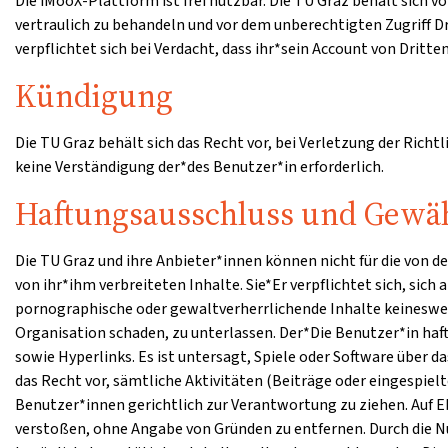
Die iMooX-Plattform ist frei nutzbar. Die TU Graz behält sich
vertraulich zu behandeln und vor dem unberechtigten Zugriff 
verpflichtet sich bei Verdacht, dass ihr*sein Account von Dritt
Kündigung
Die TU Graz behält sich das Recht vor, bei Verletzung der Richt
keine Verständigung der*des Benutzer*in erforderlich.
Haftungsausschluss und Gewäh
Die TU Graz und ihre Anbieter*innen können nicht für die von 
von ihr*ihm verbreiteten Inhalte. Sie*Er verpflichtet sich, sich
pornographische oder gewaltverherrlichende Inhalte keinesweg
Organisation schaden, zu unterlassen. Der*Die Benutzer*in haf
sowie Hyperlinks. Es ist untersagt, Spiele oder Software über
das Recht vor, sämtliche Aktivitäten (Beiträge oder eingespie
Benutzer*innen gerichtlich zur Verantwortung zu ziehen. Auf E
verstoßen, ohne Angabe von Gründen zu entfernen. Durch die Nu