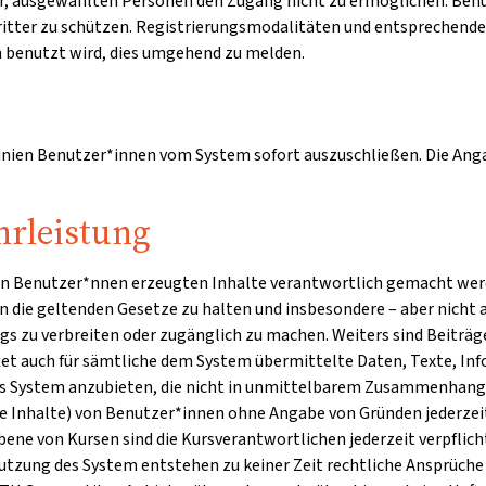
 vor, ausgewählten Personen den Zugang nicht zu ermöglichen. Ben
Dritter zu schützen. Registrierungsmodalitäten und entsprechend
en benutzt wird, dies umgehend zu melden.
linien Benutzer*innen vom System sofort auszuschließen. Die Angab
rleistung
den Benutzer*nnen erzeugten Inhalte verantwortlich gemacht werde
 an die geltenden Gesetze zu halten und insbesondere – aber nicht 
s zu verbreiten oder zugänglich zu machen. Weiters sind Beiträg
tet auch für sämtliche dem System übermittelte Daten, Texte, Inf
 das System anzubieten, die nicht in unmittelbarem Zusammenhang 
lte Inhalte) von Benutzer*innen ohne Angabe von Gründen jederzei
bene von Kursen sind die Kursverantwortlichen jederzeit verpflic
tzung des System entstehen zu keiner Zeit rechtliche Ansprüche 