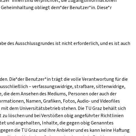
utzer*innen sind verpflichtet, die Zugangsinformationen
e Geheimhaltung obliegt dem*der Benutzer*in. Diese*r
e des Ausschlussgrundes ist nicht erforderlich, und es ist auch
n. Die*der Benutzer*in trägt die volle Verantwortung für die
ausschließlich – verfassungswidrige, strafbare, sittenwidrige,
e, die dem Ansehen des Mediums, Personen oder auch der
ormationen, Namen, Grafiken, Fotos, Audio- und Videofiles
mit dem Universitätsbetrieb stehen. Die TU Graz behält sich
t zu löschen und bei Verstößen obig angeführter Richtlinien
htet und angehalten, Inhalte, die gegen obig Genanntes
gegen die TU Graz und ihre Anbieter und es kann keine Haftung