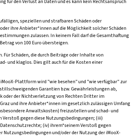
ng für den Verlust an Daten und es kann kein Rechtsanspruch
ufälligen, speziellen und strafbaren Schäden oder
oder ihre Anbieter*innen auf die Möglichkeit solcher Schäden
stimmungen zulassen. In keinem Fall darf die Gesamthaftung
Betrag von 100 Euro übersteigen.
. Für Schäden, die durch Beiträge oder Inhalte von
 und klaglos. Dies gilt auch für die Kosten einer
ie iMooX-Plattform wird "wie besehen" und "wie verfügbar" zur
r stillschweigenden Garantien bzw. Gewährleistungen ab,
k oder der Nichtverletzung von Rechten Dritter im
 Graz und ihre Anbieter*innen im gesetzlich zulässigen Umfang
nsbesondere Anwaltskosten) freizustellen und schad- und
em Verstoß gegen diese Nutzungsbedingungen; (iii)
 Datenschutzrechte; (iv) ihrem*seinem Verstoß gegen
eser Nutzungsbedingungen und/oder der Nutzung der iMooX-