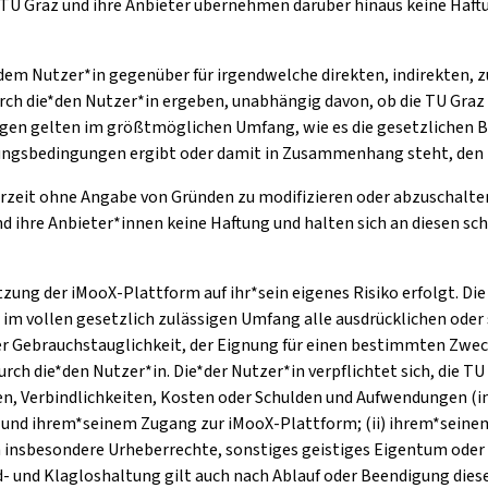
TU Graz und ihre Anbieter übernehmen darüber hinaus keine Haftu
*dem Nutzer*in gegenüber für irgendwelche direkten, indirekten, z
rch die*den Nutzer*in ergeben, unabhängig davon, ob die TU Graz 
n gelten im größtmöglichen Umfang, wie es die gesetzlichen Be
tzungsbedingungen ergibt oder damit in Zusammenhang steht, den 
erzeit ohne Angabe von Gründen zu modifizieren oder abzuschalten
hre Anbieter*innen keine Haftung und halten sich an diesen schad-
utzung der iMooX-Plattform auf ihr*sein eigenes Risiko erfolgt. D
n im vollen gesetzlich zulässigen Umfang alle ausdrücklichen ode
r Gebrauchstauglichkeit, der Eignung für einen bestimmten Zwec
 die*den Nutzer*in. Die*der Nutzer*in verpflichtet sich, die TU
en, Verbindlichkeiten, Kosten oder Schulden und Aufwendungen (i
ung und ihrem*seinem Zugang zur iMooX-Plattform; (ii) ihrem*sein
 insbesondere Urheberrechte, sonstiges geistiges Eigentum oder
had- und Klagloshaltung gilt auch nach Ablauf oder Beendigung di