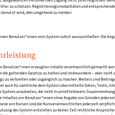
 vor, ausgewählten Personen den Zugang nicht zu ermöglichen. Ben
Dritter zu schützen. Registrierungsmodalitäten und entsprechend
en benutzt wird, dies umgehend zu melden.
linien Benutzer*innen vom System sofort auszuschließen. Die Angab
rleistung
den Benutzer*nnen erzeugten Inhalte verantwortlich gemacht werde
 an die geltenden Gesetze zu halten und insbesondere – aber nicht 
s zu verbreiten oder zugänglich zu machen. Weiters sind Beiträg
tet auch für sämtliche dem System übermittelte Daten, Texte, Inf
 das System anzubieten, die nicht in unmittelbarem Zusammenhang 
lte Inhalte) von Benutzer*innen ohne Angabe von Gründen jederzei
bene von Kursen sind die Kursverantwortlichen jederzeit verpflic
tzung des System entstehen zu keiner Zeit rechtliche Ansprüche 