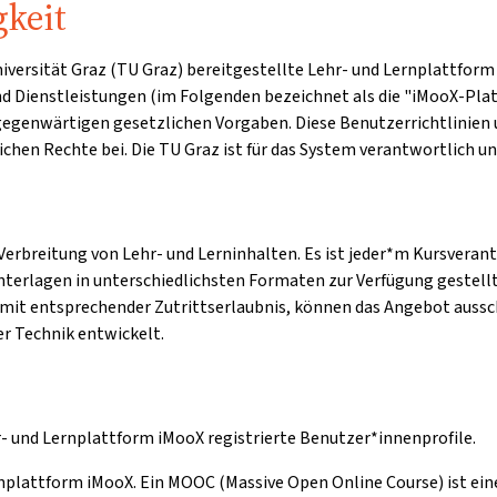
gkeit
 Universität Graz (TU Graz) bereitgestellte Lehr- und Lernplatt
und Dienstleistungen (im Folgenden bezeichnet als die "iMooX-Plat
 gegenwärtigen gesetzlichen Vorgaben. Diese Benutzerrichtlini
chen Rechte bei. Die TU Graz ist für das System verantwortlich u
erbreitung von Lehr- und Lerninhalten. Es ist jeder*m Kursverant
unterlagen in unterschiedlichsten Formaten zur Verfügung gestellt
mit entsprechender Zutrittserlaubnis, können das Angebot aussc
r Technik entwickelt.
r- und Lernplattform iMooX registrierte Benutzer*innenprofile.
rnplattform iMooX. Ein MOOC (Massive Open Online Course) ist eine