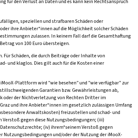
ng für den Verlust an Daten und es kann kein Rechtsanspruch
ufälligen, speziellen und strafbaren Schäden oder
oder ihre Anbieter*innen auf die Möglichkeit solcher Schäden
stimmungen zulassen. In keinem Fall darf die Gesamthaftung
Betrag von 100 Euro übersteigen.
. Für Schäden, die durch Beiträge oder Inhalte von
 und klaglos. Dies gilt auch für die Kosten einer
ie iMooX-Plattform wird "wie besehen" und "wie verfügbar" zur
r stillschweigenden Garantien bzw. Gewährleistungen ab,
k oder der Nichtverletzung von Rechten Dritter im
 Graz und ihre Anbieter*innen im gesetzlich zulässigen Umfang
nsbesondere Anwaltskosten) freizustellen und schad- und
em Verstoß gegen diese Nutzungsbedingungen; (iii)
 Datenschutzrechte; (iv) ihrem*seinem Verstoß gegen
eser Nutzungsbedingungen und/oder der Nutzung der iMooX-