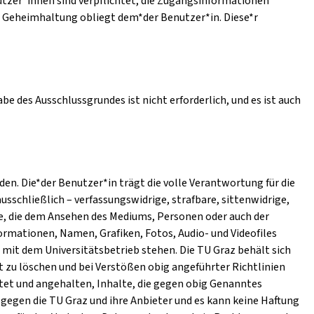
utzer*innen sind verpflichtet, die Zugangsinformationen
e Geheimhaltung obliegt dem*der Benutzer*in. Diese*r
e des Ausschlussgrundes ist nicht erforderlich, und es ist auch
n. Die*der Benutzer*in trägt die volle Verantwortung für die
ausschließlich – verfassungswidrige, strafbare, sittenwidrige,
e, die dem Ansehen des Mediums, Personen oder auch der
ormationen, Namen, Grafiken, Fotos, Audio- und Videofiles
mit dem Universitätsbetrieb stehen. Die TU Graz behält sich
t zu löschen und bei Verstößen obig angeführter Richtlinien
htet und angehalten, Inhalte, die gegen obig Genanntes
gegen die TU Graz und ihre Anbieter und es kann keine Haftung