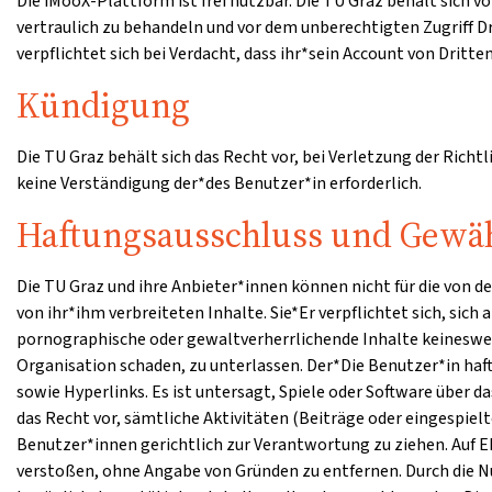
Die iMooX-Plattform ist frei nutzbar. Die TU Graz behält sich
vertraulich zu behandeln und vor dem unberechtigten Zugriff 
verpflichtet sich bei Verdacht, dass ihr*sein Account von Dritt
Kündigung
Die TU Graz behält sich das Recht vor, bei Verletzung der Richt
keine Verständigung der*des Benutzer*in erforderlich.
Haftungsausschluss und Gewäh
Die TU Graz und ihre Anbieter*innen können nicht für die von 
von ihr*ihm verbreiteten Inhalte. Sie*Er verpflichtet sich, sich
pornographische oder gewaltverherrlichende Inhalte keinesweg
Organisation schaden, zu unterlassen. Der*Die Benutzer*in haf
sowie Hyperlinks. Es ist untersagt, Spiele oder Software über
das Recht vor, sämtliche Aktivitäten (Beiträge oder eingespie
Benutzer*innen gerichtlich zur Verantwortung zu ziehen. Auf E
verstoßen, ohne Angabe von Gründen zu entfernen. Durch die Nu