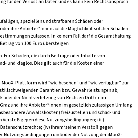
ng für den Verlust an Daten und es kann kein Rechtsanspruch
ufälligen, speziellen und strafbaren Schäden oder
oder ihre Anbieter*innen auf die Möglichkeit solcher Schäden
stimmungen zulassen. In keinem Fall darf die Gesamthaftung
Betrag von 100 Euro übersteigen.
. Für Schäden, die durch Beiträge oder Inhalte von
 und klaglos. Dies gilt auch für die Kosten einer
ie iMooX-Plattform wird "wie besehen" und "wie verfügbar" zur
r stillschweigenden Garantien bzw. Gewährleistungen ab,
k oder der Nichtverletzung von Rechten Dritter im
 Graz und ihre Anbieter*innen im gesetzlich zulässigen Umfang
nsbesondere Anwaltskosten) freizustellen und schad- und
em Verstoß gegen diese Nutzungsbedingungen; (iii)
 Datenschutzrechte; (iv) ihrem*seinem Verstoß gegen
eser Nutzungsbedingungen und/oder der Nutzung der iMooX-