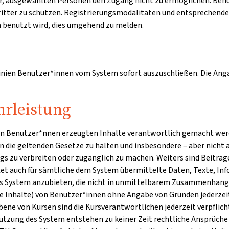
 vor, ausgewählten Personen den Zugang nicht zu ermöglichen. Ben
Dritter zu schützen. Registrierungsmodalitäten und entsprechend
en benutzt wird, dies umgehend zu melden.
linien Benutzer*innen vom System sofort auszuschließen. Die Angab
rleistung
den Benutzer*nnen erzeugten Inhalte verantwortlich gemacht werde
 an die geltenden Gesetze zu halten und insbesondere – aber nicht 
s zu verbreiten oder zugänglich zu machen. Weiters sind Beiträg
tet auch für sämtliche dem System übermittelte Daten, Texte, Inf
 das System anzubieten, die nicht in unmittelbarem Zusammenhang 
lte Inhalte) von Benutzer*innen ohne Angabe von Gründen jederzei
bene von Kursen sind die Kursverantwortlichen jederzeit verpflic
tzung des System entstehen zu keiner Zeit rechtliche Ansprüche 