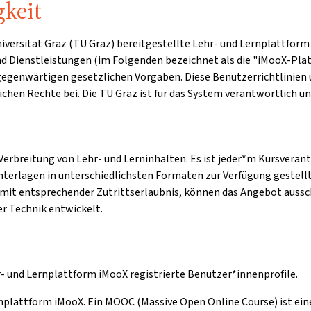
gkeit
 Universität Graz (TU Graz) bereitgestellte Lehr- und Lernplatt
und Dienstleistungen (im Folgenden bezeichnet als die "iMooX-Plat
 gegenwärtigen gesetzlichen Vorgaben. Diese Benutzerrichtlini
chen Rechte bei. Die TU Graz ist für das System verantwortlich u
erbreitung von Lehr- und Lerninhalten. Es ist jeder*m Kursverant
unterlagen in unterschiedlichsten Formaten zur Verfügung gestellt
mit entsprechender Zutrittserlaubnis, können das Angebot aussc
r Technik entwickelt.
r- und Lernplattform iMooX registrierte Benutzer*innenprofile.
rnplattform iMooX. Ein MOOC (Massive Open Online Course) ist eine