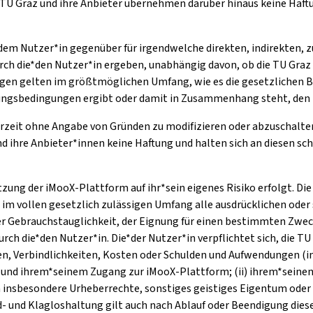
TU Graz und ihre Anbieter übernehmen darüber hinaus keine Haftu
*dem Nutzer*in gegenüber für irgendwelche direkten, indirekten, z
rch die*den Nutzer*in ergeben, unabhängig davon, ob die TU Graz 
n gelten im größtmöglichen Umfang, wie es die gesetzlichen Be
tzungsbedingungen ergibt oder damit in Zusammenhang steht, den 
erzeit ohne Angabe von Gründen zu modifizieren oder abzuschalten
hre Anbieter*innen keine Haftung und halten sich an diesen schad-
utzung der iMooX-Plattform auf ihr*sein eigenes Risiko erfolgt. D
n im vollen gesetzlich zulässigen Umfang alle ausdrücklichen ode
r Gebrauchstauglichkeit, der Eignung für einen bestimmten Zwec
 die*den Nutzer*in. Die*der Nutzer*in verpflichtet sich, die TU
en, Verbindlichkeiten, Kosten oder Schulden und Aufwendungen (i
ung und ihrem*seinem Zugang zur iMooX-Plattform; (ii) ihrem*sein
 insbesondere Urheberrechte, sonstiges geistiges Eigentum oder
had- und Klagloshaltung gilt auch nach Ablauf oder Beendigung di