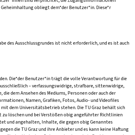
utzer*innen sind verpflichtet, die Zugangsinformationen
e Geheimhaltung obliegt dem*der Benutzer*in. Diese*r
e des Ausschlussgrundes ist nicht erforderlich, und es ist auch
n. Die*der Benutzer*in trägt die volle Verantwortung für die
ausschließlich – verfassungswidrige, strafbare, sittenwidrige,
e, die dem Ansehen des Mediums, Personen oder auch der
ormationen, Namen, Grafiken, Fotos, Audio- und Videofiles
mit dem Universitätsbetrieb stehen. Die TU Graz behält sich
t zu löschen und bei Verstößen obig angeführter Richtlinien
htet und angehalten, Inhalte, die gegen obig Genanntes
gegen die TU Graz und ihre Anbieter und es kann keine Haftung