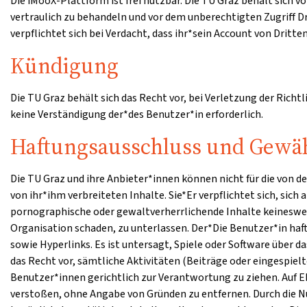
Die iMooX-Plattform ist frei nutzbar. Die TU Graz behält sich
vertraulich zu behandeln und vor dem unberechtigten Zugriff 
verpflichtet sich bei Verdacht, dass ihr*sein Account von Dritt
Kündigung
Die TU Graz behält sich das Recht vor, bei Verletzung der Richt
keine Verständigung der*des Benutzer*in erforderlich.
Haftungsausschluss und Gewäh
Die TU Graz und ihre Anbieter*innen können nicht für die von 
von ihr*ihm verbreiteten Inhalte. Sie*Er verpflichtet sich, sich
pornographische oder gewaltverherrlichende Inhalte keinesweg
Organisation schaden, zu unterlassen. Der*Die Benutzer*in haf
sowie Hyperlinks. Es ist untersagt, Spiele oder Software über
das Recht vor, sämtliche Aktivitäten (Beiträge oder eingespie
Benutzer*innen gerichtlich zur Verantwortung zu ziehen. Auf E
verstoßen, ohne Angabe von Gründen zu entfernen. Durch die Nu